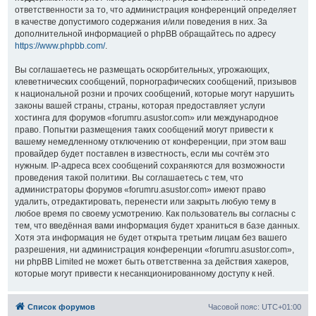
ответственности за то, что администрация конференций определяет
в качестве допустимого содержания и/или поведения в них. За
дополнительной информацией о phpBB обращайтесь по адресу
https://www.phpbb.com/
.
Вы соглашаетесь не размещать оскорбительных, угрожающих,
клеветнических сообщений, порнографических сообщений, призывов
к национальной розни и прочих сообщений, которые могут нарушить
законы вашей страны, страны, которая предоставляет услуги
хостинга для форумов «forumru.asustor.com» или международное
право. Попытки размещения таких сообщений могут привести к
вашему немедленному отключению от конференции, при этом ваш
провайдер будет поставлен в известность, если мы сочтём это
нужным. IP-адреса всех сообщений сохраняются для возможности
проведения такой политики. Вы соглашаетесь с тем, что
администраторы форумов «forumru.asustor.com» имеют право
удалить, отредактировать, перенести или закрыть любую тему в
любое время по своему усмотрению. Как пользователь вы согласны с
тем, что введённая вами информация будет храниться в базе данных.
Хотя эта информация не будет открыта третьим лицам без вашего
разрешения, ни администрация конференции «forumru.asustor.com»,
ни phpBB Limited не может быть ответственна за действия хакеров,
которые могут привести к несанкционированному доступу к ней.
Список форумов
Часовой пояс:
UTC+01:00