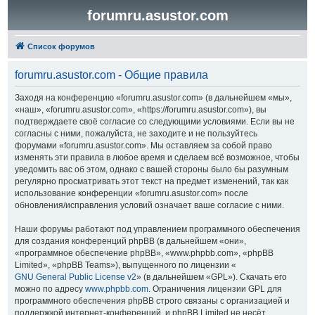
forumru.asustor.com
Список форумов
forumru.asustor.com - Общие правила
Заходя на конференцию «forumru.asustor.com» (в дальнейшем «мы»,
«наш», «forumru.asustor.com», «https://forumru.asustor.com»), вы
подтверждаете своё согласие со следующими условиями. Если вы не
согласны с ними, пожалуйста, не заходите и не пользуйтесь
форумами «forumru.asustor.com». Мы оставляем за собой право
изменять эти правила в любое время и сделаем всё возможное, чтобы
уведомить вас об этом, однако с вашей стороны было бы разумным
регулярно просматривать этот текст на предмет изменений, так как
использование конференции «forumru.asustor.com» после
обновления/исправления условий означает ваше согласие с ними.
Наши форумы работают под управлением программного обеспечения
для создания конференций phpBB (в дальнейшем «они»,
«программное обеспечение phpBB», «www.phpbb.com», «phpBB
Limited», «phpBB Teams»), выпущенного по лицензии «
GNU General Public License v2
» (в дальнейшем «GPL»). Скачать его
можно по адресу
www.phpbb.com
. Ограничения лицензии GPL для
программного обеспечения phpBB строго связаны с организацией и
поддержкой интернет-конференций, и phpBB Limited не несёт