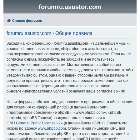
forumru.asustor.com
Список форумов
forumru.asustor.com - Общие правила
Заходя на конференцию «forumru.asustor.com» (в дальнейшем «мы»,
«наш», «forumru.asustor.com», «https://forumru.asustor.com»), вы
подтверждаете своё согласие со следующими условиями. Если вы не
согласны с ними, пожалуйста, не заходите и не пользуйтесь
форумами «forumru.asustor.com». Мы оставляем за собой право
изменять эти правила в любое время и сделаем всё возможное, чтобы
уведомить вас об этом, однако с вашей стороны было бы разумным
регулярно просматривать этот текст на предмет изменений, так как
использование конференции «forumru.asustor.com» после
обновления/исправления условий означает ваше согласие с ними.
Наши форумы работают под управлением программного обеспечения
для создания конференций phpBB (в дальнейшем «они»,
«программное обеспечение phpBB», «www.phpbb.com», «phpBB
Limited», «phpBB Teams»), выпущенного по лицензии «
GNU General Public License v2
» (в дальнейшем «GPL»). Скачать его
можно по адресу
www.phpbb.com
. Ограничения лицензии GPL для
программного обеспечения phpBB строго связаны с организацией и
поддержкой интернет-конференций, и phpBB Limited не несёт