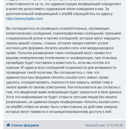
ответственности за то, что администрация конференций определяет
в качестве допустимого содержания и/или поведения в них. За
дополнительной информацией о phpBB обращайтесь по адресу
https://www.phpbb.com/
.
Вы соглашаетесь не размещать оскорбительных, угрожающих,
клеветнических сообщений, порнографических сообщений, призывов
к национальной розни и прочих сообщений, которые могут нарушить
законы вашей страны, страны, которая предоставляет услуги
хостинга для форумов «forumru.asustor.com» или международное
право. Попытки размещения таких сообщений могут привести к
вашему немедленному отключению от конференции, при этом ваш
провайдер будет поставлен в известность, если мы сочтём это
нужным. IP-адреса всех сообщений сохраняются для возможности
проведения такой политики. Вы соглашаетесь с тем, что
администраторы форумов «forumru.asustor.com» имеют право
удалить, отредактировать, перенести или закрыть любую тему в
любое время по своему усмотрению. Как пользователь вы согласны с
тем, что введённая вами информация будет храниться в базе данных.
Хотя эта информация не будет открыта третьим лицам без вашего
разрешения, ни администрация конференции «forumru.asustor.com»,
ни phpBB Limited не может быть ответственна за действия хакеров,
которые могут привести к несанкционированному доступу к ней.
Список форумов
Часовой пояс:
UTC+01:00