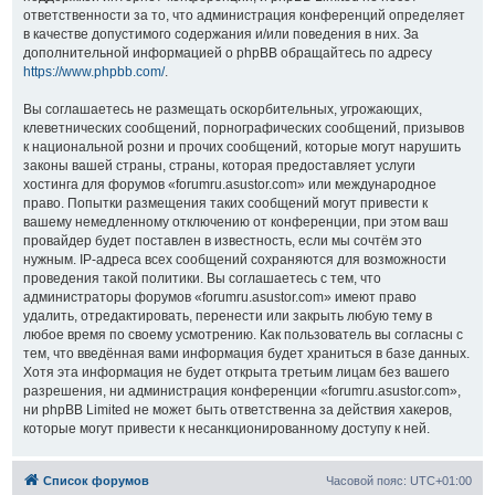
ответственности за то, что администрация конференций определяет
в качестве допустимого содержания и/или поведения в них. За
дополнительной информацией о phpBB обращайтесь по адресу
https://www.phpbb.com/
.
Вы соглашаетесь не размещать оскорбительных, угрожающих,
клеветнических сообщений, порнографических сообщений, призывов
к национальной розни и прочих сообщений, которые могут нарушить
законы вашей страны, страны, которая предоставляет услуги
хостинга для форумов «forumru.asustor.com» или международное
право. Попытки размещения таких сообщений могут привести к
вашему немедленному отключению от конференции, при этом ваш
провайдер будет поставлен в известность, если мы сочтём это
нужным. IP-адреса всех сообщений сохраняются для возможности
проведения такой политики. Вы соглашаетесь с тем, что
администраторы форумов «forumru.asustor.com» имеют право
удалить, отредактировать, перенести или закрыть любую тему в
любое время по своему усмотрению. Как пользователь вы согласны с
тем, что введённая вами информация будет храниться в базе данных.
Хотя эта информация не будет открыта третьим лицам без вашего
разрешения, ни администрация конференции «forumru.asustor.com»,
ни phpBB Limited не может быть ответственна за действия хакеров,
которые могут привести к несанкционированному доступу к ней.
Список форумов
Часовой пояс:
UTC+01:00