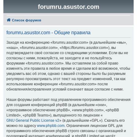
forumru.asustor.com
Список форумов
forumru.asustor.com - Общие правила
Заходя на конференцию «forumru.asustor.com» (в дальнейшем «мы»,
«наш», «forumru.asustor.com», «https://forumru.asustor.com»), вы
подтверждаете своё согласие со следующими условиями. Если вы не
согласны с ними, пожалуйста, не заходите и не пользуйтесь
форумами «forumru.asustor.com». Мы оставляем за собой право
изменять эти правила в любое время и сделаем всё возможное, чтобы
уведомить вас об этом, однако с вашей стороны было бы разумным
регулярно просматривать этот текст на предмет изменений, так как
использование конференции «forumru.asustor.com» после
обновления/исправления условий означает ваше согласие с ними.
Наши форумы работают под управлением программного обеспечения
для создания конференций phpBB (в дальнейшем «они»,
«программное обеспечение phpBB», «www.phpbb.com», «phpBB
Limited», «phpBB Teams»), выпущенного по лицензии «
GNU General Public License v2
» (в дальнейшем «GPL»). Скачать его
можно по адресу
www.phpbb.com
. Ограничения лицензии GPL для
программного обеспечения phpBB строго связаны с организацией и
поддержкой интернет-конференций, и phpBB Limited не несёт