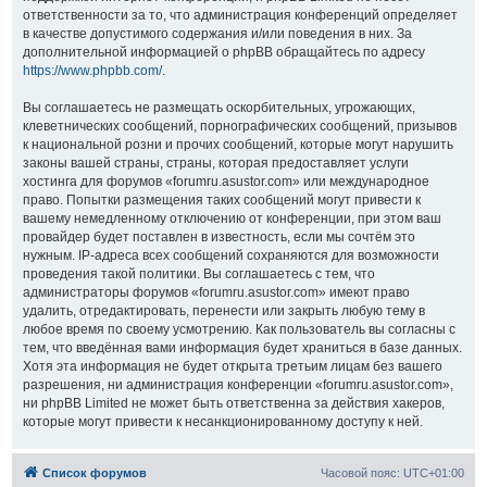
ответственности за то, что администрация конференций определяет
в качестве допустимого содержания и/или поведения в них. За
дополнительной информацией о phpBB обращайтесь по адресу
https://www.phpbb.com/
.
Вы соглашаетесь не размещать оскорбительных, угрожающих,
клеветнических сообщений, порнографических сообщений, призывов
к национальной розни и прочих сообщений, которые могут нарушить
законы вашей страны, страны, которая предоставляет услуги
хостинга для форумов «forumru.asustor.com» или международное
право. Попытки размещения таких сообщений могут привести к
вашему немедленному отключению от конференции, при этом ваш
провайдер будет поставлен в известность, если мы сочтём это
нужным. IP-адреса всех сообщений сохраняются для возможности
проведения такой политики. Вы соглашаетесь с тем, что
администраторы форумов «forumru.asustor.com» имеют право
удалить, отредактировать, перенести или закрыть любую тему в
любое время по своему усмотрению. Как пользователь вы согласны с
тем, что введённая вами информация будет храниться в базе данных.
Хотя эта информация не будет открыта третьим лицам без вашего
разрешения, ни администрация конференции «forumru.asustor.com»,
ни phpBB Limited не может быть ответственна за действия хакеров,
которые могут привести к несанкционированному доступу к ней.
Список форумов
Часовой пояс:
UTC+01:00