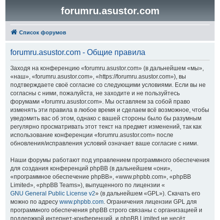
forumru.asustor.com
Список форумов
forumru.asustor.com - Общие правила
Заходя на конференцию «forumru.asustor.com» (в дальнейшем «мы»,
«наш», «forumru.asustor.com», «https://forumru.asustor.com»), вы
подтверждаете своё согласие со следующими условиями. Если вы не
согласны с ними, пожалуйста, не заходите и не пользуйтесь
форумами «forumru.asustor.com». Мы оставляем за собой право
изменять эти правила в любое время и сделаем всё возможное, чтобы
уведомить вас об этом, однако с вашей стороны было бы разумным
регулярно просматривать этот текст на предмет изменений, так как
использование конференции «forumru.asustor.com» после
обновления/исправления условий означает ваше согласие с ними.
Наши форумы работают под управлением программного обеспечения
для создания конференций phpBB (в дальнейшем «они»,
«программное обеспечение phpBB», «www.phpbb.com», «phpBB
Limited», «phpBB Teams»), выпущенного по лицензии «
GNU General Public License v2
» (в дальнейшем «GPL»). Скачать его
можно по адресу
www.phpbb.com
. Ограничения лицензии GPL для
программного обеспечения phpBB строго связаны с организацией и
поддержкой интернет-конференций, и phpBB Limited не несёт