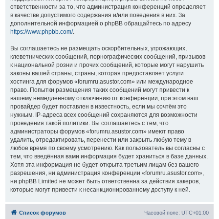
ответственности за то, что администрация конференций определяет
в качестве допустимого содержания и/или поведения в них. За
дополнительной информацией о phpBB обращайтесь по адресу
https://www.phpbb.com/
.
Вы соглашаетесь не размещать оскорбительных, угрожающих,
клеветнических сообщений, порнографических сообщений, призывов
к национальной розни и прочих сообщений, которые могут нарушить
законы вашей страны, страны, которая предоставляет услуги
хостинга для форумов «forumru.asustor.com» или международное
право. Попытки размещения таких сообщений могут привести к
вашему немедленному отключению от конференции, при этом ваш
провайдер будет поставлен в известность, если мы сочтём это
нужным. IP-адреса всех сообщений сохраняются для возможности
проведения такой политики. Вы соглашаетесь с тем, что
администраторы форумов «forumru.asustor.com» имеют право
удалить, отредактировать, перенести или закрыть любую тему в
любое время по своему усмотрению. Как пользователь вы согласны с
тем, что введённая вами информация будет храниться в базе данных.
Хотя эта информация не будет открыта третьим лицам без вашего
разрешения, ни администрация конференции «forumru.asustor.com»,
ни phpBB Limited не может быть ответственна за действия хакеров,
которые могут привести к несанкционированному доступу к ней.
Список форумов
Часовой пояс:
UTC+01:00