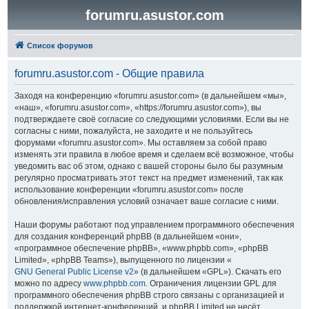
forumru.asustor.com
Список форумов
forumru.asustor.com - Общие правила
Заходя на конференцию «forumru.asustor.com» (в дальнейшем «мы»,
«наш», «forumru.asustor.com», «https://forumru.asustor.com»), вы
подтверждаете своё согласие со следующими условиями. Если вы не
согласны с ними, пожалуйста, не заходите и не пользуйтесь
форумами «forumru.asustor.com». Мы оставляем за собой право
изменять эти правила в любое время и сделаем всё возможное, чтобы
уведомить вас об этом, однако с вашей стороны было бы разумным
регулярно просматривать этот текст на предмет изменений, так как
использование конференции «forumru.asustor.com» после
обновления/исправления условий означает ваше согласие с ними.
Наши форумы работают под управлением программного обеспечения
для создания конференций phpBB (в дальнейшем «они»,
«программное обеспечение phpBB», «www.phpbb.com», «phpBB
Limited», «phpBB Teams»), выпущенного по лицензии «
GNU General Public License v2
» (в дальнейшем «GPL»). Скачать его
можно по адресу
www.phpbb.com
. Ограничения лицензии GPL для
программного обеспечения phpBB строго связаны с организацией и
поддержкой интернет-конференций, и phpBB Limited не несёт