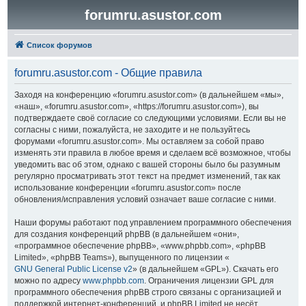
forumru.asustor.com
Список форумов
forumru.asustor.com - Общие правила
Заходя на конференцию «forumru.asustor.com» (в дальнейшем «мы»,
«наш», «forumru.asustor.com», «https://forumru.asustor.com»), вы
подтверждаете своё согласие со следующими условиями. Если вы не
согласны с ними, пожалуйста, не заходите и не пользуйтесь
форумами «forumru.asustor.com». Мы оставляем за собой право
изменять эти правила в любое время и сделаем всё возможное, чтобы
уведомить вас об этом, однако с вашей стороны было бы разумным
регулярно просматривать этот текст на предмет изменений, так как
использование конференции «forumru.asustor.com» после
обновления/исправления условий означает ваше согласие с ними.
Наши форумы работают под управлением программного обеспечения
для создания конференций phpBB (в дальнейшем «они»,
«программное обеспечение phpBB», «www.phpbb.com», «phpBB
Limited», «phpBB Teams»), выпущенного по лицензии «
GNU General Public License v2
» (в дальнейшем «GPL»). Скачать его
можно по адресу
www.phpbb.com
. Ограничения лицензии GPL для
программного обеспечения phpBB строго связаны с организацией и
поддержкой интернет-конференций, и phpBB Limited не несёт