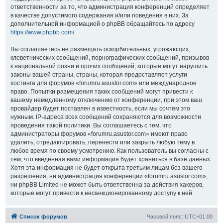
ответственности за то, что администрация конференций определяет
в качестве допустимого содержания и/или поведения в них. За
дополнительной информацией о phpBB обращайтесь по адресу
https://www.phpbb.com/
.
Вы соглашаетесь не размещать оскорбительных, угрожающих,
клеветнических сообщений, порнографических сообщений, призывов
к национальной розни и прочих сообщений, которые могут нарушить
законы вашей страны, страны, которая предоставляет услуги
хостинга для форумов «forumru.asustor.com» или международное
право. Попытки размещения таких сообщений могут привести к
вашему немедленному отключению от конференции, при этом ваш
провайдер будет поставлен в известность, если мы сочтём это
нужным. IP-адреса всех сообщений сохраняются для возможности
проведения такой политики. Вы соглашаетесь с тем, что
администраторы форумов «forumru.asustor.com» имеют право
удалить, отредактировать, перенести или закрыть любую тему в
любое время по своему усмотрению. Как пользователь вы согласны с
тем, что введённая вами информация будет храниться в базе данных.
Хотя эта информация не будет открыта третьим лицам без вашего
разрешения, ни администрация конференции «forumru.asustor.com»,
ни phpBB Limited не может быть ответственна за действия хакеров,
которые могут привести к несанкционированному доступу к ней.
Список форумов
Часовой пояс:
UTC+01:00