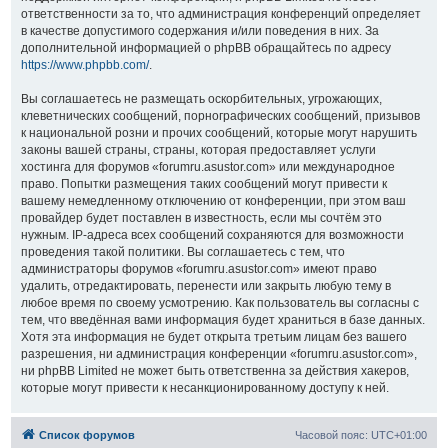
ответственности за то, что администрация конференций определяет
в качестве допустимого содержания и/или поведения в них. За
дополнительной информацией о phpBB обращайтесь по адресу
https://www.phpbb.com/
.
Вы соглашаетесь не размещать оскорбительных, угрожающих,
клеветнических сообщений, порнографических сообщений, призывов
к национальной розни и прочих сообщений, которые могут нарушить
законы вашей страны, страны, которая предоставляет услуги
хостинга для форумов «forumru.asustor.com» или международное
право. Попытки размещения таких сообщений могут привести к
вашему немедленному отключению от конференции, при этом ваш
провайдер будет поставлен в известность, если мы сочтём это
нужным. IP-адреса всех сообщений сохраняются для возможности
проведения такой политики. Вы соглашаетесь с тем, что
администраторы форумов «forumru.asustor.com» имеют право
удалить, отредактировать, перенести или закрыть любую тему в
любое время по своему усмотрению. Как пользователь вы согласны с
тем, что введённая вами информация будет храниться в базе данных.
Хотя эта информация не будет открыта третьим лицам без вашего
разрешения, ни администрация конференции «forumru.asustor.com»,
ни phpBB Limited не может быть ответственна за действия хакеров,
которые могут привести к несанкционированному доступу к ней.
Список форумов
Часовой пояс:
UTC+01:00