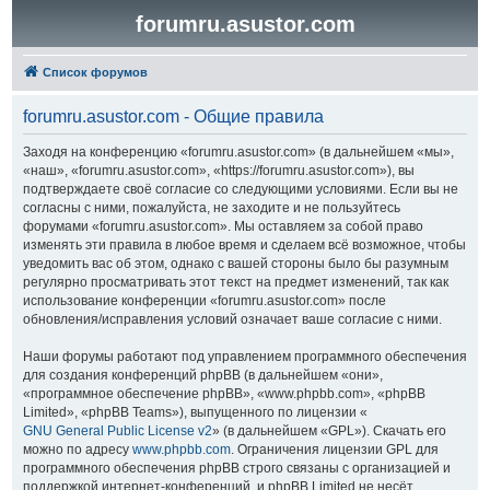
forumru.asustor.com
Список форумов
forumru.asustor.com - Общие правила
Заходя на конференцию «forumru.asustor.com» (в дальнейшем «мы»,
«наш», «forumru.asustor.com», «https://forumru.asustor.com»), вы
подтверждаете своё согласие со следующими условиями. Если вы не
согласны с ними, пожалуйста, не заходите и не пользуйтесь
форумами «forumru.asustor.com». Мы оставляем за собой право
изменять эти правила в любое время и сделаем всё возможное, чтобы
уведомить вас об этом, однако с вашей стороны было бы разумным
регулярно просматривать этот текст на предмет изменений, так как
использование конференции «forumru.asustor.com» после
обновления/исправления условий означает ваше согласие с ними.
Наши форумы работают под управлением программного обеспечения
для создания конференций phpBB (в дальнейшем «они»,
«программное обеспечение phpBB», «www.phpbb.com», «phpBB
Limited», «phpBB Teams»), выпущенного по лицензии «
GNU General Public License v2
» (в дальнейшем «GPL»). Скачать его
можно по адресу
www.phpbb.com
. Ограничения лицензии GPL для
программного обеспечения phpBB строго связаны с организацией и
поддержкой интернет-конференций, и phpBB Limited не несёт