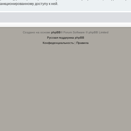
санкционированному доступу к ней.
Создано на основе
phpBB
® Forum Software © phpBB Limited
Русская поддержка phpBB
Конфиденциальность
|
Правила