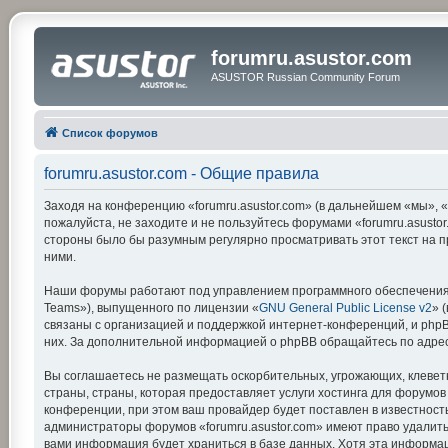
forumru.asustor.com
ASUSTOR Russian Community Forum
Список форумов
forumru.asustor.com - Общие правила
Заходя на конференцию «forumru.asustor.com» (в дальнейшем «мы», «на
пожалуйста, не заходите и не пользуйтесь форумами «forumru.asustor
стороны было бы разумным регулярно просматривать этот текст на п
ними.
Наши форумы работают под управлением программного обеспечения 
Teams»), выпущенного по лицензии «
GNU General Public License v2
» 
связаны с организацией и поддержкой интернет-конференций, и phpBB
них. За дополнительной информацией о phpBB обращайтесь по адре
Вы соглашаетесь не размещать оскорбительных, угрожающих, клевет
страны, страны, которая предоставляет услуги хостинга для форумо
конференции, при этом ваш провайдер будет поставлен в известность
администраторы форумов «forumru.asustor.com» имеют право удалить,
вами информация будет храниться в базе данных. Хотя эта информац