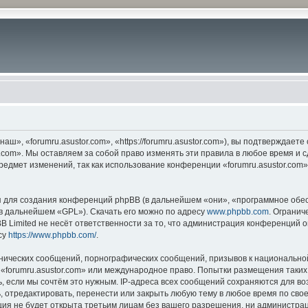
ш», «forumru.asustor.com», «https://forumru.asustor.com»), вы подтверждает
.com». Мы оставляем за собой право изменять эти правила в любое время и с
редмет изменений, так как использование конференции «forumru.asustor.com
для создания конференций phpBB (в дальнейшем «они», «программное обес
(в дальнейшем «GPL»). Скачать его можно по адресу
www.phpbb.com
. Огранич
 Limited не несёт ответственности за то, что администрация конференций о
су
https://www.phpbb.com/
.
нических сообщений, порнографических сообщений, призывов к национальной
в «forumru.asustor.com» или международное право. Попытки размещения таки
, если мы сочтём это нужным. IP-адреса всех сообщений сохраняются для во
 отредактировать, перенести или закрыть любую тему в любое время по свое
ия не будет открыта третьим лицам без вашего разрешения, ни администраци