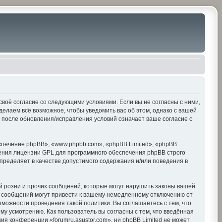
е своё согласие со следующими условиями. Если вы не согласны с ними,
делаем всё возможное, чтобы уведомить вас об этом, однако с вашей
» после обновления/исправления условий означает ваше согласие с
печение phpBB», «www.phpbb.com», «phpBB Limited», «phpBB
ения лицензии GPL для программного обеспечения phpBB строго
пределяет в качестве допустимого содержания и/или поведения в
 розни и прочих сообщений, которые могут нарушить законы вашей
х сообщений могут привести к вашему немедленному отключению от
зможности проведения такой политики. Вы соглашаетесь с тем, что
му усмотрению. Как пользователь вы согласны с тем, что введённая
я конференции «forumru.asustor.com», ни phpBB Limited не может