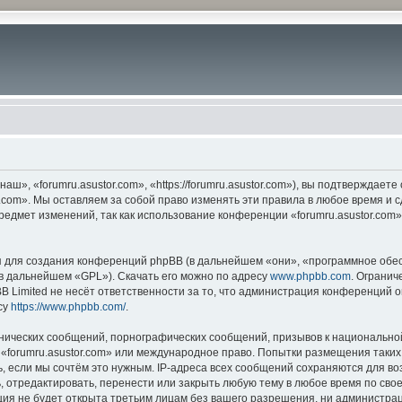
ш», «forumru.asustor.com», «https://forumru.asustor.com»), вы подтверждает
.com». Мы оставляем за собой право изменять эти правила в любое время и с
редмет изменений, так как использование конференции «forumru.asustor.com
для создания конференций phpBB (в дальнейшем «они», «программное обес
(в дальнейшем «GPL»). Скачать его можно по адресу
www.phpbb.com
. Огранич
 Limited не несёт ответственности за то, что администрация конференций о
су
https://www.phpbb.com/
.
нических сообщений, порнографических сообщений, призывов к национальной
в «forumru.asustor.com» или международное право. Попытки размещения таки
, если мы сочтём это нужным. IP-адреса всех сообщений сохраняются для во
 отредактировать, перенести или закрыть любую тему в любое время по свое
ия не будет открыта третьим лицам без вашего разрешения, ни администраци