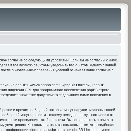
е своё согласие со следующими условиями. Если вы не согласны с ними,
делаем всё возможное, чтобы уведомить вас об этом, однако с вашей
» после обновления/исправления условий означает ваше согласие с
печение phpBB», «www.phpbb.com», «phpBB Limited», «phpBB
ения лицензии GPL для программного обеспечения phpBB строго
пределяет в качестве допустимого содержания и/или поведения в
 розни и прочих сообщений, которые могут нарушить законы вашей
х сообщений могут привести к вашему немедленному отключению от
зможности проведения такой политики. Вы соглашаетесь с тем, что
му усмотрению. Как пользователь вы согласны с тем, что введённая
я конференции «forumru.asustor.com», ни phpBB Limited не может