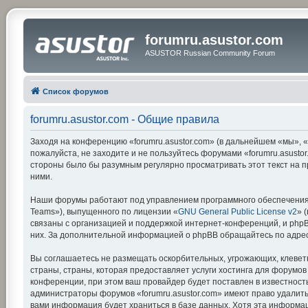
forumru.asustor.com
ASUSTOR Russian Community Forum
Список форумов
forumru.asustor.com - Общие правила
Заходя на конференцию «forumru.asustor.com» (в дальнейшем «мы», «на
пожалуйста, не заходите и не пользуйтесь форумами «forumru.asustor
стороны было бы разумным регулярно просматривать этот текст на п
ними.
Наши форумы работают под управлением программного обеспечения 
Teams»), выпущенного по лицензии «
GNU General Public License v2
» 
связаны с организацией и поддержкой интернет-конференций, и phpBB
них. За дополнительной информацией о phpBB обращайтесь по адре
Вы соглашаетесь не размещать оскорбительных, угрожающих, клевет
страны, страны, которая предоставляет услуги хостинга для форумо
конференции, при этом ваш провайдер будет поставлен в известность
администраторы форумов «forumru.asustor.com» имеют право удалить,
вами информация будет храниться в базе данных. Хотя эта информац