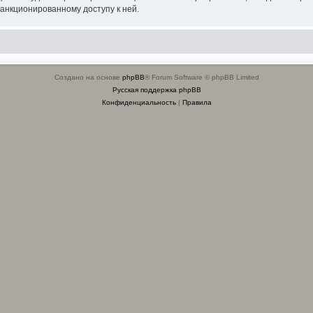
санкционированному доступу к ней.
Создано на основе
phpBB
® Forum Software © phpBB Limited
Русская поддержка phpBB
Конфиденциальность
|
Правила