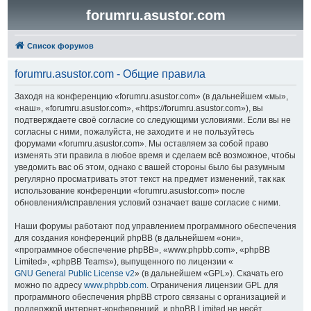
forumru.asustor.com
Список форумов
forumru.asustor.com - Общие правила
Заходя на конференцию «forumru.asustor.com» (в дальнейшем «мы»,
«наш», «forumru.asustor.com», «https://forumru.asustor.com»), вы
подтверждаете своё согласие со следующими условиями. Если вы не
согласны с ними, пожалуйста, не заходите и не пользуйтесь
форумами «forumru.asustor.com». Мы оставляем за собой право
изменять эти правила в любое время и сделаем всё возможное, чтобы
уведомить вас об этом, однако с вашей стороны было бы разумным
регулярно просматривать этот текст на предмет изменений, так как
использование конференции «forumru.asustor.com» после
обновления/исправления условий означает ваше согласие с ними.
Наши форумы работают под управлением программного обеспечения
для создания конференций phpBB (в дальнейшем «они»,
«программное обеспечение phpBB», «www.phpbb.com», «phpBB
Limited», «phpBB Teams»), выпущенного по лицензии «
GNU General Public License v2
» (в дальнейшем «GPL»). Скачать его
можно по адресу
www.phpbb.com
. Ограничения лицензии GPL для
программного обеспечения phpBB строго связаны с организацией и
поддержкой интернет-конференций, и phpBB Limited не несёт