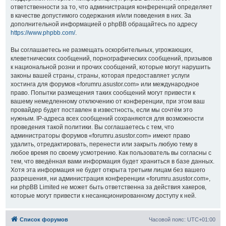
ответственности за то, что администрация конференций определяет
в качестве допустимого содержания и/или поведения в них. За
дополнительной информацией о phpBB обращайтесь по адресу
https://www.phpbb.com/
.
Вы соглашаетесь не размещать оскорбительных, угрожающих,
клеветнических сообщений, порнографических сообщений, призывов
к национальной розни и прочих сообщений, которые могут нарушить
законы вашей страны, страны, которая предоставляет услуги
хостинга для форумов «forumru.asustor.com» или международное
право. Попытки размещения таких сообщений могут привести к
вашему немедленному отключению от конференции, при этом ваш
провайдер будет поставлен в известность, если мы сочтём это
нужным. IP-адреса всех сообщений сохраняются для возможности
проведения такой политики. Вы соглашаетесь с тем, что
администраторы форумов «forumru.asustor.com» имеют право
удалить, отредактировать, перенести или закрыть любую тему в
любое время по своему усмотрению. Как пользователь вы согласны с
тем, что введённая вами информация будет храниться в базе данных.
Хотя эта информация не будет открыта третьим лицам без вашего
разрешения, ни администрация конференции «forumru.asustor.com»,
ни phpBB Limited не может быть ответственна за действия хакеров,
которые могут привести к несанкционированному доступу к ней.
Список форумов
Часовой пояс:
UTC+01:00