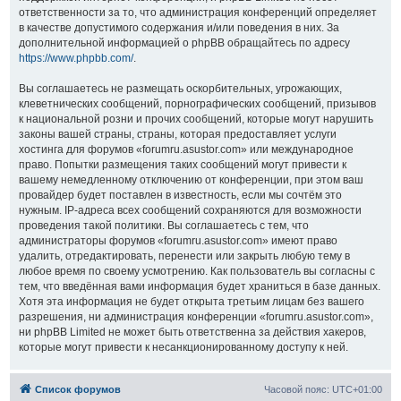
ответственности за то, что администрация конференций определяет
в качестве допустимого содержания и/или поведения в них. За
дополнительной информацией о phpBB обращайтесь по адресу
https://www.phpbb.com/
.
Вы соглашаетесь не размещать оскорбительных, угрожающих,
клеветнических сообщений, порнографических сообщений, призывов
к национальной розни и прочих сообщений, которые могут нарушить
законы вашей страны, страны, которая предоставляет услуги
хостинга для форумов «forumru.asustor.com» или международное
право. Попытки размещения таких сообщений могут привести к
вашему немедленному отключению от конференции, при этом ваш
провайдер будет поставлен в известность, если мы сочтём это
нужным. IP-адреса всех сообщений сохраняются для возможности
проведения такой политики. Вы соглашаетесь с тем, что
администраторы форумов «forumru.asustor.com» имеют право
удалить, отредактировать, перенести или закрыть любую тему в
любое время по своему усмотрению. Как пользователь вы согласны с
тем, что введённая вами информация будет храниться в базе данных.
Хотя эта информация не будет открыта третьим лицам без вашего
разрешения, ни администрация конференции «forumru.asustor.com»,
ни phpBB Limited не может быть ответственна за действия хакеров,
которые могут привести к несанкционированному доступу к ней.
Список форумов
Часовой пояс:
UTC+01:00