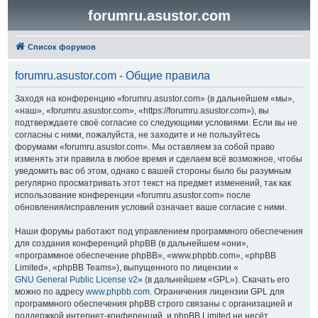
forumru.asustor.com
Список форумов
forumru.asustor.com - Общие правила
Заходя на конференцию «forumru.asustor.com» (в дальнейшем «мы»,
«наш», «forumru.asustor.com», «https://forumru.asustor.com»), вы
подтверждаете своё согласие со следующими условиями. Если вы не
согласны с ними, пожалуйста, не заходите и не пользуйтесь
форумами «forumru.asustor.com». Мы оставляем за собой право
изменять эти правила в любое время и сделаем всё возможное, чтобы
уведомить вас об этом, однако с вашей стороны было бы разумным
регулярно просматривать этот текст на предмет изменений, так как
использование конференции «forumru.asustor.com» после
обновления/исправления условий означает ваше согласие с ними.
Наши форумы работают под управлением программного обеспечения
для создания конференций phpBB (в дальнейшем «они»,
«программное обеспечение phpBB», «www.phpbb.com», «phpBB
Limited», «phpBB Teams»), выпущенного по лицензии «
GNU General Public License v2
» (в дальнейшем «GPL»). Скачать его
можно по адресу
www.phpbb.com
. Ограничения лицензии GPL для
программного обеспечения phpBB строго связаны с организацией и
поддержкой интернет-конференций, и phpBB Limited не несёт