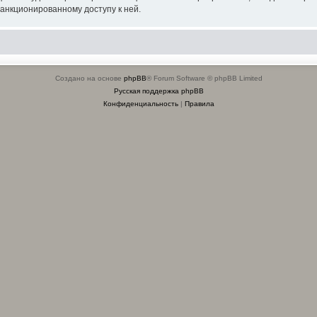
санкционированному доступу к ней.
Создано на основе
phpBB
® Forum Software © phpBB Limited
Русская поддержка phpBB
Конфиденциальность
|
Правила