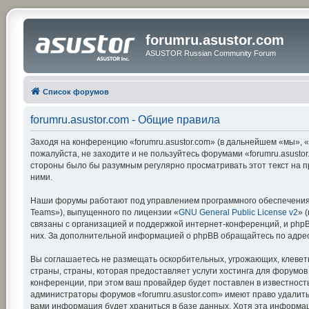
forumru.asustor.com
ASUSTOR Russian Community Forum
Список форумов
forumru.asustor.com - Общие правила
Заходя на конференцию «forumru.asustor.com» (в дальнейшем «мы», «на
пожалуйста, не заходите и не пользуйтесь форумами «forumru.asustor
стороны было бы разумным регулярно просматривать этот текст на п
ними.
Наши форумы работают под управлением программного обеспечения 
Teams»), выпущенного по лицензии «
GNU General Public License v2
» 
связаны с организацией и поддержкой интернет-конференций, и phpBB
них. За дополнительной информацией о phpBB обращайтесь по адре
Вы соглашаетесь не размещать оскорбительных, угрожающих, клевет
страны, страны, которая предоставляет услуги хостинга для форумо
конференции, при этом ваш провайдер будет поставлен в известность
администраторы форумов «forumru.asustor.com» имеют право удалить,
вами информация будет храниться в базе данных. Хотя эта информац