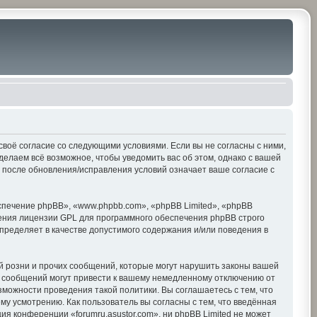
е своё согласие со следующими условиями. Если вы не согласны с ними,
делаем всё возможное, чтобы уведомить вас об этом, однако с вашей
» после обновления/исправления условий означает ваше согласие с
печение phpBB», «www.phpbb.com», «phpBB Limited», «phpBB
ения лицензии GPL для программного обеспечения phpBB строго
пределяет в качестве допустимого содержания и/или поведения в
 розни и прочих сообщений, которые могут нарушить законы вашей
х сообщений могут привести к вашему немедленному отключению от
зможности проведения такой политики. Вы соглашаетесь с тем, что
му усмотрению. Как пользователь вы согласны с тем, что введённая
я конференции «forumru.asustor.com», ни phpBB Limited не может