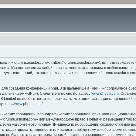
ш», «forumru.asustor.com», «https://forumru.asustor.com»), вы подтверждает
.com». Мы оставляем за собой право изменять эти правила в любое время и с
редмет изменений, так как использование конференции «forumru.asustor.com
для создания конференций phpBB (в дальнейшем «они», «программное обес
(в дальнейшем «GPL»). Скачать его можно по адресу
www.phpbb.com
. Огранич
 Limited не несёт ответственности за то, что администрация конференций о
су
https://www.phpbb.com/
.
нических сообщений, порнографических сообщений, призывов к национальной
в «forumru.asustor.com» или международное право. Попытки размещения таки
, если мы сочтём это нужным. IP-адреса всех сообщений сохраняются для во
 отредактировать, перенести или закрыть любую тему в любое время по свое
ия не будет открыта третьим лицам без вашего разрешения, ни администраци