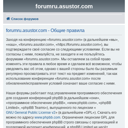
forumru.asustor.com
Список форумов
forumru.asustor.com - Общие правила
Заходя на конференцию «forumru.asustor.com» (в дальнейшем «мы»,
«наш», «forumru.asustor.com», «https://forumru.asustor.com»), вы
подтверждаете своё согласие со следующими условиями. Если вы не
согласны с ними, пожалуйста, не заходите и не пользуйтесь
форумами «forumru.asustor.com». Мы оставляем за собой право
изменять эти правила в любое время и сделаем всё возможное, чтобы
уведомить вас об этом, однако с вашей стороны было бы разумным
регулярно просматривать этот текст на предмет изменений, так как
использование конференции «forumru.asustor.com» после
обновления/исправления условий означает ваше согласие с ними.
Наши форумы работают под управлением программного обеспечения
для создания конференций phpBB (в дальнейшем «они»,
«программное обеспечение phpBB», «www.phpbb.com», «phpBB
Limited», «phpBB Teams»), выпущенного по лицензии «
GNU General Public License v2
» (в дальнейшем «GPL»). Скачать его
можно по адресу
www.phpbb.com
. Ограничения лицензии GPL для
программного обеспечения phpBB строго связаны с организацией и
поддержкой интернет-конференций, и phpBB Limited не несёт