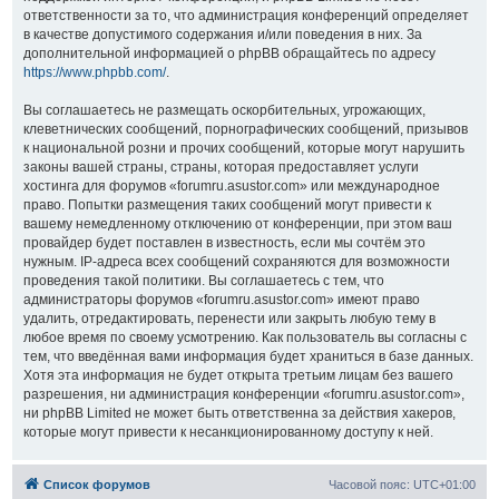
ответственности за то, что администрация конференций определяет
в качестве допустимого содержания и/или поведения в них. За
дополнительной информацией о phpBB обращайтесь по адресу
https://www.phpbb.com/
.
Вы соглашаетесь не размещать оскорбительных, угрожающих,
клеветнических сообщений, порнографических сообщений, призывов
к национальной розни и прочих сообщений, которые могут нарушить
законы вашей страны, страны, которая предоставляет услуги
хостинга для форумов «forumru.asustor.com» или международное
право. Попытки размещения таких сообщений могут привести к
вашему немедленному отключению от конференции, при этом ваш
провайдер будет поставлен в известность, если мы сочтём это
нужным. IP-адреса всех сообщений сохраняются для возможности
проведения такой политики. Вы соглашаетесь с тем, что
администраторы форумов «forumru.asustor.com» имеют право
удалить, отредактировать, перенести или закрыть любую тему в
любое время по своему усмотрению. Как пользователь вы согласны с
тем, что введённая вами информация будет храниться в базе данных.
Хотя эта информация не будет открыта третьим лицам без вашего
разрешения, ни администрация конференции «forumru.asustor.com»,
ни phpBB Limited не может быть ответственна за действия хакеров,
которые могут привести к несанкционированному доступу к ней.
Список форумов
Часовой пояс:
UTC+01:00