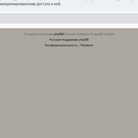
санкционированному доступу к ней.
Создано на основе
phpBB
® Forum Software © phpBB Limited
Русская поддержка phpBB
Конфиденциальность
|
Правила