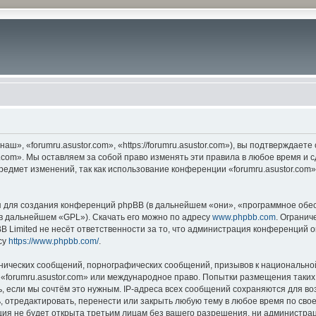
ш», «forumru.asustor.com», «https://forumru.asustor.com»), вы подтверждает
.com». Мы оставляем за собой право изменять эти правила в любое время и с
редмет изменений, так как использование конференции «forumru.asustor.com
для создания конференций phpBB (в дальнейшем «они», «программное обес
(в дальнейшем «GPL»). Скачать его можно по адресу
www.phpbb.com
. Огранич
 Limited не несёт ответственности за то, что администрация конференций о
су
https://www.phpbb.com/
.
нических сообщений, порнографических сообщений, призывов к национальной
в «forumru.asustor.com» или международное право. Попытки размещения таки
, если мы сочтём это нужным. IP-адреса всех сообщений сохраняются для во
 отредактировать, перенести или закрыть любую тему в любое время по свое
ия не будет открыта третьим лицам без вашего разрешения, ни администраци