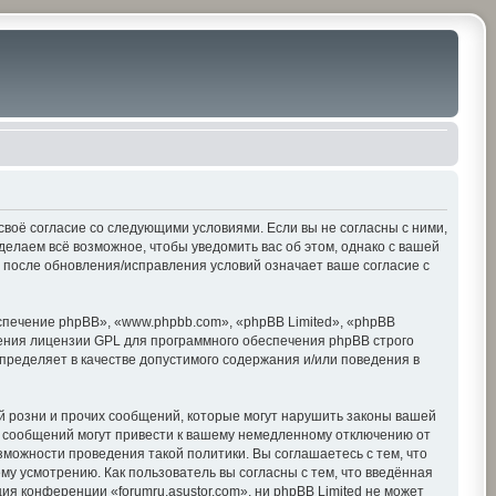
е своё согласие со следующими условиями. Если вы не согласны с ними,
делаем всё возможное, чтобы уведомить вас об этом, однако с вашей
» после обновления/исправления условий означает ваше согласие с
печение phpBB», «www.phpbb.com», «phpBB Limited», «phpBB
ения лицензии GPL для программного обеспечения phpBB строго
пределяет в качестве допустимого содержания и/или поведения в
 розни и прочих сообщений, которые могут нарушить законы вашей
х сообщений могут привести к вашему немедленному отключению от
зможности проведения такой политики. Вы соглашаетесь с тем, что
му усмотрению. Как пользователь вы согласны с тем, что введённая
я конференции «forumru.asustor.com», ни phpBB Limited не может