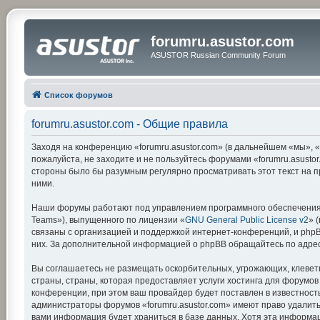
forumru.asustor.com
ASUSTOR Russian Community Forum
Список форумов
forumru.asustor.com - Общие правила
Заходя на конференцию «forumru.asustor.com» (в дальнейшем «мы», «на
пожалуйста, не заходите и не пользуйтесь форумами «forumru.asustor
стороны было бы разумным регулярно просматривать этот текст на п
ними.
Наши форумы работают под управлением программного обеспечения 
Teams»), выпущенного по лицензии «
GNU General Public License v2
» 
связаны с организацией и поддержкой интернет-конференций, и phpBB
них. За дополнительной информацией о phpBB обращайтесь по адре
Вы соглашаетесь не размещать оскорбительных, угрожающих, клевет
страны, страны, которая предоставляет услуги хостинга для форумо
конференции, при этом ваш провайдер будет поставлен в известность
администраторы форумов «forumru.asustor.com» имеют право удалить,
вами информация будет храниться в базе данных. Хотя эта информац