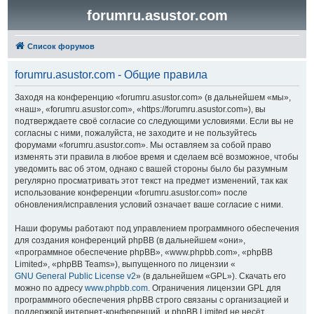
forumru.asustor.com
Список форумов
forumru.asustor.com - Общие правила
Заходя на конференцию «forumru.asustor.com» (в дальнейшем «мы»,
«наш», «forumru.asustor.com», «https://forumru.asustor.com»), вы
подтверждаете своё согласие со следующими условиями. Если вы не
согласны с ними, пожалуйста, не заходите и не пользуйтесь
форумами «forumru.asustor.com». Мы оставляем за собой право
изменять эти правила в любое время и сделаем всё возможное, чтобы
уведомить вас об этом, однако с вашей стороны было бы разумным
регулярно просматривать этот текст на предмет изменений, так как
использование конференции «forumru.asustor.com» после
обновления/исправления условий означает ваше согласие с ними.
Наши форумы работают под управлением программного обеспечения
для создания конференций phpBB (в дальнейшем «они»,
«программное обеспечение phpBB», «www.phpbb.com», «phpBB
Limited», «phpBB Teams»), выпущенного по лицензии «
GNU General Public License v2
» (в дальнейшем «GPL»). Скачать его
можно по адресу
www.phpbb.com
. Ограничения лицензии GPL для
программного обеспечения phpBB строго связаны с организацией и
поддержкой интернет-конференций, и phpBB Limited не несёт