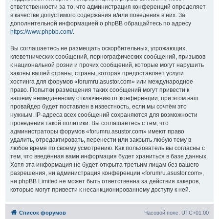
ответственности за то, что администрация конференций определяет
в качестве допустимого содержания и/или поведения в них. За
дополнительной информацией о phpBB обращайтесь по адресу
https://www.phpbb.com/
.
Вы соглашаетесь не размещать оскорбительных, угрожающих,
клеветнических сообщений, порнографических сообщений, призывов
к национальной розни и прочих сообщений, которые могут нарушить
законы вашей страны, страны, которая предоставляет услуги
хостинга для форумов «forumru.asustor.com» или международное
право. Попытки размещения таких сообщений могут привести к
вашему немедленному отключению от конференции, при этом ваш
провайдер будет поставлен в известность, если мы сочтём это
нужным. IP-адреса всех сообщений сохраняются для возможности
проведения такой политики. Вы соглашаетесь с тем, что
администраторы форумов «forumru.asustor.com» имеют право
удалить, отредактировать, перенести или закрыть любую тему в
любое время по своему усмотрению. Как пользователь вы согласны с
тем, что введённая вами информация будет храниться в базе данных.
Хотя эта информация не будет открыта третьим лицам без вашего
разрешения, ни администрация конференции «forumru.asustor.com»,
ни phpBB Limited не может быть ответственна за действия хакеров,
которые могут привести к несанкционированному доступу к ней.
Список форумов
Часовой пояс:
UTC+01:00