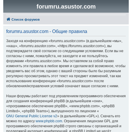
forumru.asustor.com
Список форумов
forumru.asustor.com - Общие правила
Заходя на конференцию «forumru.asustor.com» (в дальнейшем «мы»,
«наш», «forumru.asustor.com», «https://forumru.asustor.com»), вы
подтверждаете своё согласие со следующими условиями. Если вы не
согласны с ними, пожалуйста, не заходите и не пользуйтесь
форумами «forumru.asustor.com». Мы оставляем за собой право
изменять эти правила в любое время и сделаем всё возможное, чтобы
уведомить вас об этом, однако с вашей стороны было бы разумным
регулярно просматривать этот текст на предмет изменений, так как
использование конференции «forumru.asustor.com» после
обновления/исправления условий означает ваше согласие с ними.
Наши форумы работают под управлением программного обеспечения
для создания конференций phpBB (в дальнейшем «они»,
«программное обеспечение phpBB», «www.phpbb.com», «phpBB
Limited», «phpBB Teams»), выпущенного по лицензии «
GNU General Public License v2
» (в дальнейшем «GPL»). Скачать его
можно по адресу
www.phpbb.com
. Ограничения лицензии GPL для
программного обеспечения phpBB строго связаны с организацией и
поддержкой интернет-конференций, и phpBB Limited не несёт