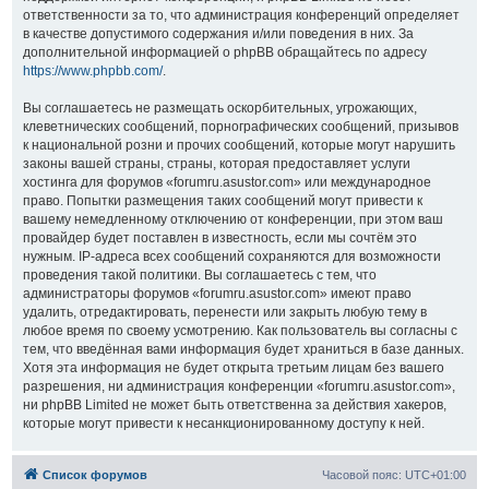
ответственности за то, что администрация конференций определяет
в качестве допустимого содержания и/или поведения в них. За
дополнительной информацией о phpBB обращайтесь по адресу
https://www.phpbb.com/
.
Вы соглашаетесь не размещать оскорбительных, угрожающих,
клеветнических сообщений, порнографических сообщений, призывов
к национальной розни и прочих сообщений, которые могут нарушить
законы вашей страны, страны, которая предоставляет услуги
хостинга для форумов «forumru.asustor.com» или международное
право. Попытки размещения таких сообщений могут привести к
вашему немедленному отключению от конференции, при этом ваш
провайдер будет поставлен в известность, если мы сочтём это
нужным. IP-адреса всех сообщений сохраняются для возможности
проведения такой политики. Вы соглашаетесь с тем, что
администраторы форумов «forumru.asustor.com» имеют право
удалить, отредактировать, перенести или закрыть любую тему в
любое время по своему усмотрению. Как пользователь вы согласны с
тем, что введённая вами информация будет храниться в базе данных.
Хотя эта информация не будет открыта третьим лицам без вашего
разрешения, ни администрация конференции «forumru.asustor.com»,
ни phpBB Limited не может быть ответственна за действия хакеров,
которые могут привести к несанкционированному доступу к ней.
Список форумов
Часовой пояс:
UTC+01:00