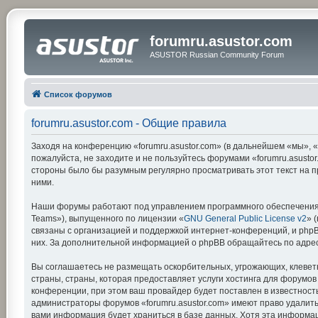
forumru.asustor.com
ASUSTOR Russian Community Forum
Список форумов
forumru.asustor.com - Общие правила
Заходя на конференцию «forumru.asustor.com» (в дальнейшем «мы», «на
пожалуйста, не заходите и не пользуйтесь форумами «forumru.asustor
стороны было бы разумным регулярно просматривать этот текст на п
ними.
Наши форумы работают под управлением программного обеспечения 
Teams»), выпущенного по лицензии «
GNU General Public License v2
» 
связаны с организацией и поддержкой интернет-конференций, и phpBB
них. За дополнительной информацией о phpBB обращайтесь по адре
Вы соглашаетесь не размещать оскорбительных, угрожающих, клевет
страны, страны, которая предоставляет услуги хостинга для форумо
конференции, при этом ваш провайдер будет поставлен в известность
администраторы форумов «forumru.asustor.com» имеют право удалить,
вами информация будет храниться в базе данных. Хотя эта информац