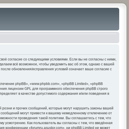
е своё согласие со следующими условиями. Если вы не согласны с ними,
делаем всё возможное, чтобы уведомить вас об этом, однако с вашей
» после обновления/исправления условий означает ваше согласие с
печение phpBB», «www.phpbb.com», «phpBB Limited», «phpBB
ения лицензии GPL для программного обеспечения phpBB строго
пределяет в качестве допустимого содержания и/или поведения в
 розни и прочих сообщений, которые могут нарушить законы вашей
х сообщений могут привести к вашему немедленному отключению от
зможности проведения такой политики. Вы соглашаетесь с тем, что
му усмотрению. Как пользователь вы согласны с тем, что введённая
я конференции «forumru.asustor.com», ни phpBB Limited не может