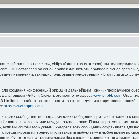
ш», «forumru.asustor.com», «https://forumru.asustor.com»), вы подтверждает
.com». Мы оставляем за собой право изменять эти правила в любое время и с
редмет изменений, так как использование конференции «forumru.asustor.com
для создания конференций phpBB (в дальнейшем «они», «программное обес
(в дальнейшем «GPL»). Скачать его можно по адресу
www.phpbb.com
. Огранич
 Limited не несёт ответственности за то, что администрация конференций о
су
https://www.phpbb.com/
.
нических сообщений, порнографических сообщений, призывов к национальной
в «forumru.asustor.com» или международное право. Попытки размещения таки
, если мы сочтём это нужным. IP-адреса всех сообщений сохраняются для во
 отредактировать, перенести или закрыть любую тему в любое время по свое
ия не будет открыта третьим лицам без вашего разрешения, ни администраци