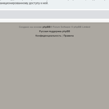
санкционированному доступу к ней.
Создано на основе
phpBB
® Forum Software © phpBB Limited
Русская поддержка phpBB
Конфиденциальность
|
Правила