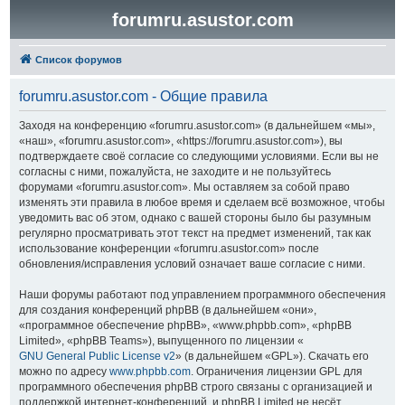
forumru.asustor.com
Список форумов
forumru.asustor.com - Общие правила
Заходя на конференцию «forumru.asustor.com» (в дальнейшем «мы»,
«наш», «forumru.asustor.com», «https://forumru.asustor.com»), вы
подтверждаете своё согласие со следующими условиями. Если вы не
согласны с ними, пожалуйста, не заходите и не пользуйтесь
форумами «forumru.asustor.com». Мы оставляем за собой право
изменять эти правила в любое время и сделаем всё возможное, чтобы
уведомить вас об этом, однако с вашей стороны было бы разумным
регулярно просматривать этот текст на предмет изменений, так как
использование конференции «forumru.asustor.com» после
обновления/исправления условий означает ваше согласие с ними.
Наши форумы работают под управлением программного обеспечения
для создания конференций phpBB (в дальнейшем «они»,
«программное обеспечение phpBB», «www.phpbb.com», «phpBB
Limited», «phpBB Teams»), выпущенного по лицензии «
GNU General Public License v2
» (в дальнейшем «GPL»). Скачать его
можно по адресу
www.phpbb.com
. Ограничения лицензии GPL для
программного обеспечения phpBB строго связаны с организацией и
поддержкой интернет-конференций, и phpBB Limited не несёт