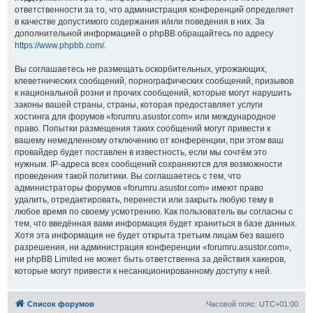
ответственности за то, что администрация конференций определяет
в качестве допустимого содержания и/или поведения в них. За
дополнительной информацией о phpBB обращайтесь по адресу
https://www.phpbb.com/
.
Вы соглашаетесь не размещать оскорбительных, угрожающих,
клеветнических сообщений, порнографических сообщений, призывов
к национальной розни и прочих сообщений, которые могут нарушить
законы вашей страны, страны, которая предоставляет услуги
хостинга для форумов «forumru.asustor.com» или международное
право. Попытки размещения таких сообщений могут привести к
вашему немедленному отключению от конференции, при этом ваш
провайдер будет поставлен в известность, если мы сочтём это
нужным. IP-адреса всех сообщений сохраняются для возможности
проведения такой политики. Вы соглашаетесь с тем, что
администраторы форумов «forumru.asustor.com» имеют право
удалить, отредактировать, перенести или закрыть любую тему в
любое время по своему усмотрению. Как пользователь вы согласны с
тем, что введённая вами информация будет храниться в базе данных.
Хотя эта информация не будет открыта третьим лицам без вашего
разрешения, ни администрация конференции «forumru.asustor.com»,
ни phpBB Limited не может быть ответственна за действия хакеров,
которые могут привести к несанкционированному доступу к ней.
Список форумов
Часовой пояс:
UTC+01:00