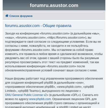
forumru.asustor.com
Список форумов
forumru.asustor.com - Общие правила
Заходя на конференцию «forumru.asustor.com» (в дальнейшем «мы»,
«наш», «forumru.asustor.com», «https://forumru.asustor.com»), вы
подтверждаете своё согласие со следующими условиями. Если вы не
согласны с ними, пожалуйста, не заходите и не пользуйтесь
форумами «forumru.asustor.com». Мы оставляем за собой право
изменять эти правила в любое время и сделаем всё возможное, чтобы
уведомить вас об этом, однако с вашей стороны было бы разумным
регулярно просматривать этот текст на предмет изменений, так как
использование конференции «forumru.asustor.com» после
обновления/исправления условий означает ваше согласие с ними.
Наши форумы работают под управлением программного обеспечения
для создания конференций phpBB (в дальнейшем «они»,
«программное обеспечение phpBB», «www.phpbb.com», «phpBB
Limited», «phpBB Teams»), выпущенного по лицензии «
GNU General Public License v2
» (в дальнейшем «GPL»). Скачать его
можно по адресу
www.phpbb.com
. Ограничения лицензии GPL для
программного обеспечения phpBB строго связаны с организацией и
поддержкой интернет-конференций, и phpBB Limited не несёт