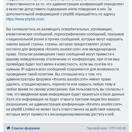
ответственности за то, что администрация конференций определяет
в качестве допустимого содержания и/или поведения в них. За
дополнительной информацией о phpBB обращайтесь по адресу
https://www.phpbb.com/
.
Вы соглашаетесь не размещать оскорбительных, угрожающих,
клеветнических сообщений, порнографических сообщений, призывов
к национальной розни и прочих сообщений, которые могут нарушить
законы вашей страны, страны, которая предоставляет услуги
хостинга для форумов «forumru.asustor.com» или международное
право. Попытки размещения таких сообщений могут привести к
вашему немедленному отключению от конференции, при этом ваш
провайдер будет поставлен в известность, если мы сочтём это
нужным. IP-адреса всех сообщений сохраняются для возможности
проведения такой политики. Вы соглашаетесь с тем, что
администраторы форумов «forumru.asustor.com» имеют право
удалить, отредактировать, перенести или закрыть любую тему в
любое время по своему усмотрению. Как пользователь вы согласны с
тем, что введённая вами информация будет храниться в базе данных.
Хотя эта информация не будет открыта третьим лицам без вашего
разрешения, ни администрация конференции «forumru.asustor.com»,
ни phpBB Limited не может быть ответственна за действия хакеров,
которые могут привести к несанкционированному доступу к ней.
Список форумов
Часовой пояс:
UTC+01:00