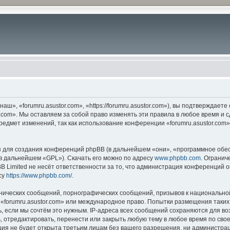
ш», «forumru.asustor.com», «https://forumru.asustor.com»), вы подтверждает
.com». Мы оставляем за собой право изменять эти правила в любое время и с
редмет изменений, так как использование конференции «forumru.asustor.com
для создания конференций phpBB (в дальнейшем «они», «программное обес
(в дальнейшем «GPL»). Скачать его можно по адресу
www.phpbb.com
. Огранич
 Limited не несёт ответственности за то, что администрация конференций о
су
https://www.phpbb.com/
.
нических сообщений, порнографических сообщений, призывов к национальной
в «forumru.asustor.com» или международное право. Попытки размещения таки
, если мы сочтём это нужным. IP-адреса всех сообщений сохраняются для во
 отредактировать, перенести или закрыть любую тему в любое время по свое
ия не будет открыта третьим лицам без вашего разрешения, ни администраци