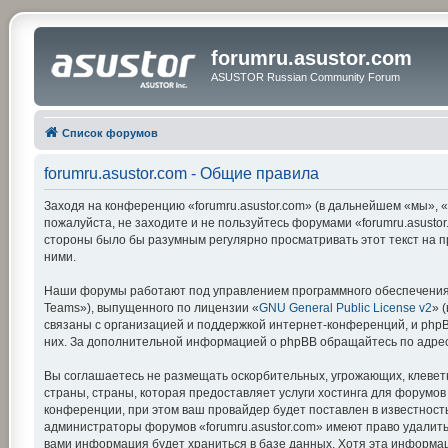
forumru.asustor.com
ASUSTOR Russian Community Forum
Список форумов
forumru.asustor.com - Общие правила
Заходя на конференцию «forumru.asustor.com» (в дальнейшем «мы», «на
пожалуйста, не заходите и не пользуйтесь форумами «forumru.asustor
стороны было бы разумным регулярно просматривать этот текст на п
ними.
Наши форумы работают под управлением программного обеспечения 
Teams»), выпущенного по лицензии «
GNU General Public License v2
» 
связаны с организацией и поддержкой интернет-конференций, и phpBB
них. За дополнительной информацией о phpBB обращайтесь по адре
Вы соглашаетесь не размещать оскорбительных, угрожающих, клевет
страны, страны, которая предоставляет услуги хостинга для форумо
конференции, при этом ваш провайдер будет поставлен в известность
администраторы форумов «forumru.asustor.com» имеют право удалить,
вами информация будет храниться в базе данных. Хотя эта информац