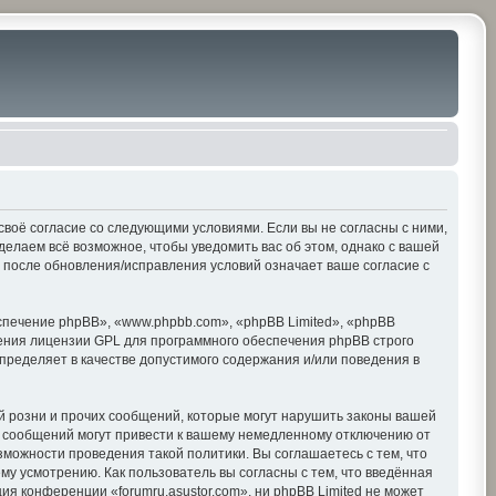
е своё согласие со следующими условиями. Если вы не согласны с ними,
делаем всё возможное, чтобы уведомить вас об этом, однако с вашей
» после обновления/исправления условий означает ваше согласие с
печение phpBB», «www.phpbb.com», «phpBB Limited», «phpBB
ения лицензии GPL для программного обеспечения phpBB строго
пределяет в качестве допустимого содержания и/или поведения в
 розни и прочих сообщений, которые могут нарушить законы вашей
х сообщений могут привести к вашему немедленному отключению от
зможности проведения такой политики. Вы соглашаетесь с тем, что
му усмотрению. Как пользователь вы согласны с тем, что введённая
я конференции «forumru.asustor.com», ни phpBB Limited не может