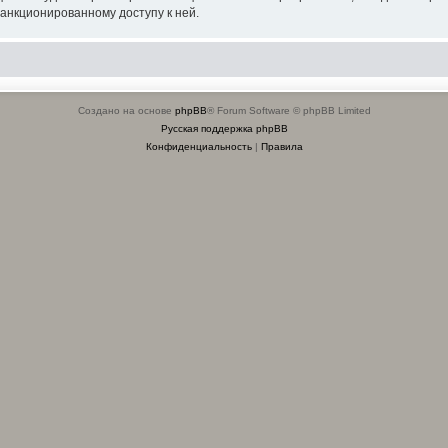
санкционированному доступу к ней.
Создано на основе
phpBB
® Forum Software © phpBB Limited
Русская поддержка phpBB
Конфиденциальность
|
Правила