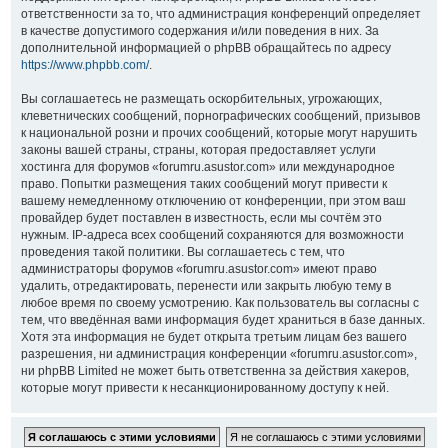
ответственности за то, что администрация конференций определяет
в качестве допустимого содержания и/или поведения в них. За
дополнительной информацией о phpBB обращайтесь по адресу
https://www.phpbb.com/
.
Вы соглашаетесь не размещать оскорбительных, угрожающих,
клеветнических сообщений, порнографических сообщений, призывов
к национальной розни и прочих сообщений, которые могут нарушить
законы вашей страны, страны, которая предоставляет услуги
хостинга для форумов «forumru.asustor.com» или международное
право. Попытки размещения таких сообщений могут привести к
вашему немедленному отключению от конференции, при этом ваш
провайдер будет поставлен в известность, если мы сочтём это
нужным. IP-адреса всех сообщений сохраняются для возможности
проведения такой политики. Вы соглашаетесь с тем, что
администраторы форумов «forumru.asustor.com» имеют право
удалить, отредактировать, перенести или закрыть любую тему в
любое время по своему усмотрению. Как пользователь вы согласны с
тем, что введённая вами информация будет храниться в базе данных.
Хотя эта информация не будет открыта третьим лицам без вашего
разрешения, ни администрация конференции «forumru.asustor.com»,
ни phpBB Limited не может быть ответственна за действия хакеров,
которые могут привести к несанкционированному доступу к ней.