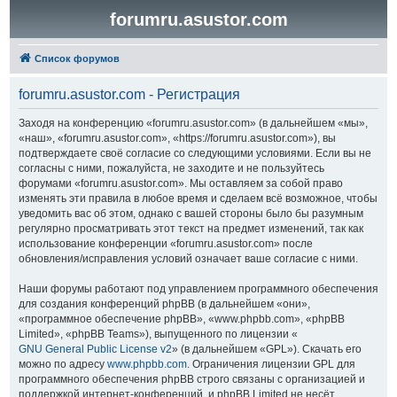
forumru.asustor.com
Список форумов
forumru.asustor.com - Регистрация
Заходя на конференцию «forumru.asustor.com» (в дальнейшем «мы»,
«наш», «forumru.asustor.com», «https://forumru.asustor.com»), вы
подтверждаете своё согласие со следующими условиями. Если вы не
согласны с ними, пожалуйста, не заходите и не пользуйтесь
форумами «forumru.asustor.com». Мы оставляем за собой право
изменять эти правила в любое время и сделаем всё возможное, чтобы
уведомить вас об этом, однако с вашей стороны было бы разумным
регулярно просматривать этот текст на предмет изменений, так как
использование конференции «forumru.asustor.com» после
обновления/исправления условий означает ваше согласие с ними.
Наши форумы работают под управлением программного обеспечения
для создания конференций phpBB (в дальнейшем «они»,
«программное обеспечение phpBB», «www.phpbb.com», «phpBB
Limited», «phpBB Teams»), выпущенного по лицензии «
GNU General Public License v2
» (в дальнейшем «GPL»). Скачать его
можно по адресу
www.phpbb.com
. Ограничения лицензии GPL для
программного обеспечения phpBB строго связаны с организацией и
поддержкой интернет-конференций, и phpBB Limited не несёт