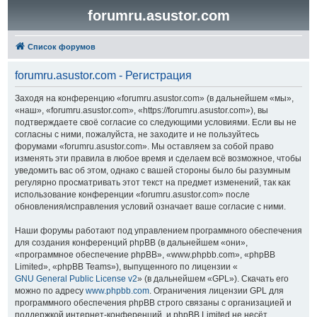
forumru.asustor.com
Список форумов
forumru.asustor.com - Регистрация
Заходя на конференцию «forumru.asustor.com» (в дальнейшем «мы»,
«наш», «forumru.asustor.com», «https://forumru.asustor.com»), вы
подтверждаете своё согласие со следующими условиями. Если вы не
согласны с ними, пожалуйста, не заходите и не пользуйтесь
форумами «forumru.asustor.com». Мы оставляем за собой право
изменять эти правила в любое время и сделаем всё возможное, чтобы
уведомить вас об этом, однако с вашей стороны было бы разумным
регулярно просматривать этот текст на предмет изменений, так как
использование конференции «forumru.asustor.com» после
обновления/исправления условий означает ваше согласие с ними.
Наши форумы работают под управлением программного обеспечения
для создания конференций phpBB (в дальнейшем «они»,
«программное обеспечение phpBB», «www.phpbb.com», «phpBB
Limited», «phpBB Teams»), выпущенного по лицензии «
GNU General Public License v2
» (в дальнейшем «GPL»). Скачать его
можно по адресу
www.phpbb.com
. Ограничения лицензии GPL для
программного обеспечения phpBB строго связаны с организацией и
поддержкой интернет-конференций, и phpBB Limited не несёт