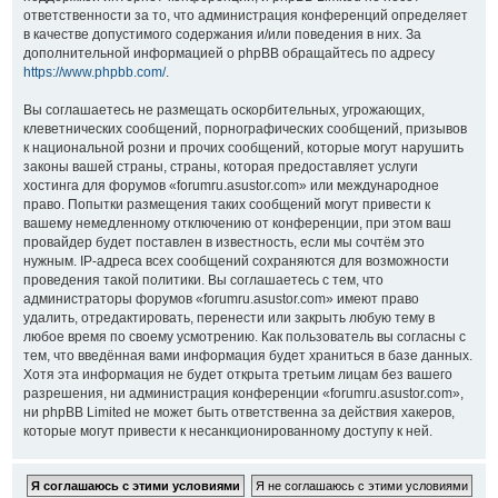
ответственности за то, что администрация конференций определяет
в качестве допустимого содержания и/или поведения в них. За
дополнительной информацией о phpBB обращайтесь по адресу
https://www.phpbb.com/
.
Вы соглашаетесь не размещать оскорбительных, угрожающих,
клеветнических сообщений, порнографических сообщений, призывов
к национальной розни и прочих сообщений, которые могут нарушить
законы вашей страны, страны, которая предоставляет услуги
хостинга для форумов «forumru.asustor.com» или международное
право. Попытки размещения таких сообщений могут привести к
вашему немедленному отключению от конференции, при этом ваш
провайдер будет поставлен в известность, если мы сочтём это
нужным. IP-адреса всех сообщений сохраняются для возможности
проведения такой политики. Вы соглашаетесь с тем, что
администраторы форумов «forumru.asustor.com» имеют право
удалить, отредактировать, перенести или закрыть любую тему в
любое время по своему усмотрению. Как пользователь вы согласны с
тем, что введённая вами информация будет храниться в базе данных.
Хотя эта информация не будет открыта третьим лицам без вашего
разрешения, ни администрация конференции «forumru.asustor.com»,
ни phpBB Limited не может быть ответственна за действия хакеров,
которые могут привести к несанкционированному доступу к ней.