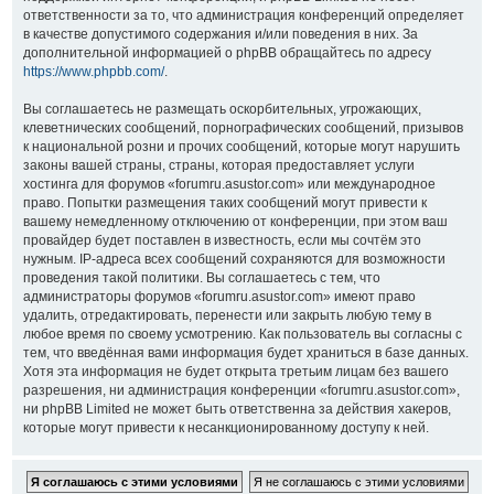
ответственности за то, что администрация конференций определяет
в качестве допустимого содержания и/или поведения в них. За
дополнительной информацией о phpBB обращайтесь по адресу
https://www.phpbb.com/
.
Вы соглашаетесь не размещать оскорбительных, угрожающих,
клеветнических сообщений, порнографических сообщений, призывов
к национальной розни и прочих сообщений, которые могут нарушить
законы вашей страны, страны, которая предоставляет услуги
хостинга для форумов «forumru.asustor.com» или международное
право. Попытки размещения таких сообщений могут привести к
вашему немедленному отключению от конференции, при этом ваш
провайдер будет поставлен в известность, если мы сочтём это
нужным. IP-адреса всех сообщений сохраняются для возможности
проведения такой политики. Вы соглашаетесь с тем, что
администраторы форумов «forumru.asustor.com» имеют право
удалить, отредактировать, перенести или закрыть любую тему в
любое время по своему усмотрению. Как пользователь вы согласны с
тем, что введённая вами информация будет храниться в базе данных.
Хотя эта информация не будет открыта третьим лицам без вашего
разрешения, ни администрация конференции «forumru.asustor.com»,
ни phpBB Limited не может быть ответственна за действия хакеров,
которые могут привести к несанкционированному доступу к ней.