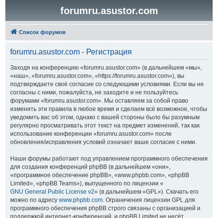
forumru.asustor.com
Список форумов
forumru.asustor.com - Регистрация
Заходя на конференцию «forumru.asustor.com» (в дальнейшем «мы»,
«наш», «forumru.asustor.com», «https://forumru.asustor.com»), вы
подтверждаете своё согласие со следующими условиями. Если вы не
согласны с ними, пожалуйста, не заходите и не пользуйтесь
форумами «forumru.asustor.com». Мы оставляем за собой право
изменять эти правила в любое время и сделаем всё возможное, чтобы
уведомить вас об этом, однако с вашей стороны было бы разумным
регулярно просматривать этот текст на предмет изменений, так как
использование конференции «forumru.asustor.com» после
обновления/исправления условий означает ваше согласие с ними.
Наши форумы работают под управлением программного обеспечения
для создания конференций phpBB (в дальнейшем «они»,
«программное обеспечение phpBB», «www.phpbb.com», «phpBB
Limited», «phpBB Teams»), выпущенного по лицензии «
GNU General Public License v2
» (в дальнейшем «GPL»). Скачать его
можно по адресу
www.phpbb.com
. Ограничения лицензии GPL для
программного обеспечения phpBB строго связаны с организацией и
поддержкой интернет-конференций, и phpBB Limited не несёт