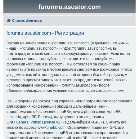
forumru.asustor.com
Список форумов
forumru.asustor.com - Регистрация
Заходя на конференцию «forumru.asustor.com» (в дальнейшем «мы»,
«наш», «forumru.asustor.com», «https://forumru.asustor.com»), вы
подтверждаете своё согласие со следующими условиями. Если вы не
согласны с ними, пожалуйста, не заходите и не пользуйтесь
форумами «forumru.asustor.com». Мы оставляем за собой право
изменять эти правила в любое время и сделаем всё возможное, чтобы
уведомить вас об этом, однако с вашей стороны было бы разумным
регулярно просматривать этот текст на предмет изменений, так как
использование конференции «forumru.asustor.com» после
обновления/исправления условий означает ваше согласие с ними.
Наши форумы работают под управлением программного обеспечения
для создания конференций phpBB (в дальнейшем «они»,
«программное обеспечение phpBB», «www.phpbb.com», «phpBB
Limited», «phpBB Teams»), выпущенного по лицензии «
GNU General Public License v2
» (в дальнейшем «GPL»). Скачать его
можно по адресу
www.phpbb.com
. Ограничения лицензии GPL для
программного обеспечения phpBB строго связаны с организацией и
поддержкой интернет-конференций, и phpBB Limited не несёт