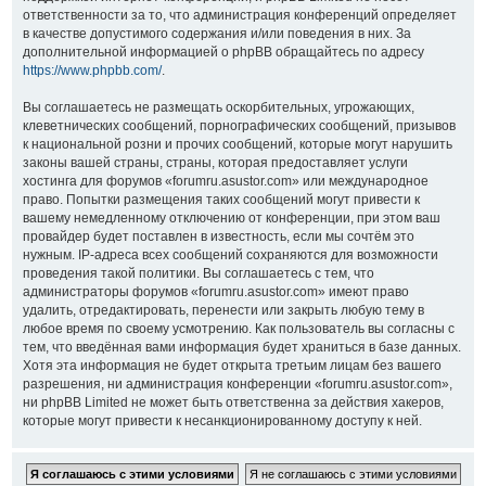
ответственности за то, что администрация конференций определяет
в качестве допустимого содержания и/или поведения в них. За
дополнительной информацией о phpBB обращайтесь по адресу
https://www.phpbb.com/
.
Вы соглашаетесь не размещать оскорбительных, угрожающих,
клеветнических сообщений, порнографических сообщений, призывов
к национальной розни и прочих сообщений, которые могут нарушить
законы вашей страны, страны, которая предоставляет услуги
хостинга для форумов «forumru.asustor.com» или международное
право. Попытки размещения таких сообщений могут привести к
вашему немедленному отключению от конференции, при этом ваш
провайдер будет поставлен в известность, если мы сочтём это
нужным. IP-адреса всех сообщений сохраняются для возможности
проведения такой политики. Вы соглашаетесь с тем, что
администраторы форумов «forumru.asustor.com» имеют право
удалить, отредактировать, перенести или закрыть любую тему в
любое время по своему усмотрению. Как пользователь вы согласны с
тем, что введённая вами информация будет храниться в базе данных.
Хотя эта информация не будет открыта третьим лицам без вашего
разрешения, ни администрация конференции «forumru.asustor.com»,
ни phpBB Limited не может быть ответственна за действия хакеров,
которые могут привести к несанкционированному доступу к ней.