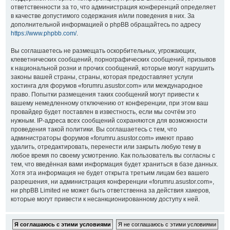
ответственности за то, что администрация конференций определяет
в качестве допустимого содержания и/или поведения в них. За
дополнительной информацией о phpBB обращайтесь по адресу
https://www.phpbb.com/
.
Вы соглашаетесь не размещать оскорбительных, угрожающих,
клеветнических сообщений, порнографических сообщений, призывов
к национальной розни и прочих сообщений, которые могут нарушить
законы вашей страны, страны, которая предоставляет услуги
хостинга для форумов «forumru.asustor.com» или международное
право. Попытки размещения таких сообщений могут привести к
вашему немедленному отключению от конференции, при этом ваш
провайдер будет поставлен в известность, если мы сочтём это
нужным. IP-адреса всех сообщений сохраняются для возможности
проведения такой политики. Вы соглашаетесь с тем, что
администраторы форумов «forumru.asustor.com» имеют право
удалить, отредактировать, перенести или закрыть любую тему в
любое время по своему усмотрению. Как пользователь вы согласны с
тем, что введённая вами информация будет храниться в базе данных.
Хотя эта информация не будет открыта третьим лицам без вашего
разрешения, ни администрация конференции «forumru.asustor.com»,
ни phpBB Limited не может быть ответственна за действия хакеров,
которые могут привести к несанкционированному доступу к ней.