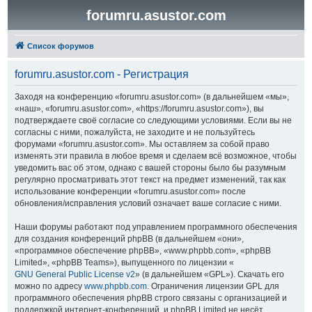
forumru.asustor.com
Список форумов
forumru.asustor.com - Регистрация
Заходя на конференцию «forumru.asustor.com» (в дальнейшем «мы»,
«наш», «forumru.asustor.com», «https://forumru.asustor.com»), вы
подтверждаете своё согласие со следующими условиями. Если вы не
согласны с ними, пожалуйста, не заходите и не пользуйтесь
форумами «forumru.asustor.com». Мы оставляем за собой право
изменять эти правила в любое время и сделаем всё возможное, чтобы
уведомить вас об этом, однако с вашей стороны было бы разумным
регулярно просматривать этот текст на предмет изменений, так как
использование конференции «forumru.asustor.com» после
обновления/исправления условий означает ваше согласие с ними.
Наши форумы работают под управлением программного обеспечения
для создания конференций phpBB (в дальнейшем «они»,
«программное обеспечение phpBB», «www.phpbb.com», «phpBB
Limited», «phpBB Teams»), выпущенного по лицензии «
GNU General Public License v2
» (в дальнейшем «GPL»). Скачать его
можно по адресу
www.phpbb.com
. Ограничения лицензии GPL для
программного обеспечения phpBB строго связаны с организацией и
поддержкой интернет-конференций, и phpBB Limited не несёт