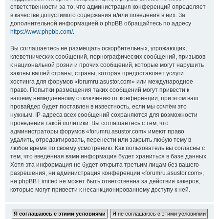
ответственности за то, что администрация конференций определяет
в качестве допустимого содержания и/или поведения в них. За
дополнительной информацией о phpBB обращайтесь по адресу
https://www.phpbb.com/
.
Вы соглашаетесь не размещать оскорбительных, угрожающих,
клеветнических сообщений, порнографических сообщений, призывов
к национальной розни и прочих сообщений, которые могут нарушить
законы вашей страны, страны, которая предоставляет услуги
хостинга для форумов «forumru.asustor.com» или международное
право. Попытки размещения таких сообщений могут привести к
вашему немедленному отключению от конференции, при этом ваш
провайдер будет поставлен в известность, если мы сочтём это
нужным. IP-адреса всех сообщений сохраняются для возможности
проведения такой политики. Вы соглашаетесь с тем, что
администраторы форумов «forumru.asustor.com» имеют право
удалить, отредактировать, перенести или закрыть любую тему в
любое время по своему усмотрению. Как пользователь вы согласны с
тем, что введённая вами информация будет храниться в базе данных.
Хотя эта информация не будет открыта третьим лицам без вашего
разрешения, ни администрация конференции «forumru.asustor.com»,
ни phpBB Limited не может быть ответственна за действия хакеров,
которые могут привести к несанкционированному доступу к ней.