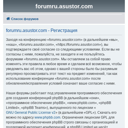
forumru.asustor.com
Список форумов
forumru.asustor.com - Регистрация
Заходя на конференцию «forumru.asustor.com» (в дальнейшем «мы»,
«наш», «forumru.asustor.com», «https://forumru.asustor.com»), вы
подтверждаете своё согласие со следующими условиями. Если вы не
согласны с ними, пожалуйста, не заходите и не пользуйтесь
форумами «forumru.asustor.com». Мы оставляем за собой право
изменять эти правила в любое время и сделаем всё возможное, чтобы
уведомить вас об этом, однако с вашей стороны было бы разумным
регулярно просматривать этот текст на предмет изменений, так как
использование конференции «forumru.asustor.com» после
обновления/исправления условий означает ваше согласие с ними.
Наши форумы работают под управлением программного обеспечения
для создания конференций phpBB (в дальнейшем «они»,
«программное обеспечение phpBB», «www.phpbb.com», «phpBB
Limited», «phpBB Teams»), выпущенного по лицензии «
GNU General Public License v2
» (в дальнейшем «GPL»). Скачать его
можно по адресу
www.phpbb.com
. Ограничения лицензии GPL для
программного обеспечения phpBB строго связаны с организацией и
поддержкой интернет-конференций, и phpBB Limited не несёт