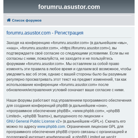
forumru.asustor.com
Список форумов
forumru.asustor.com - Регистрация
Заходя на конференцию «forumru.asustor.com» (в дальнейшем «мы»,
«наш», «forumru.asustor.com», «https://forumru.asustor.com»), вы
подтверждаете своё согласие со следующими условиями. Если вы не
согласны с ними, пожалуйста, не заходите и не пользуйтесь
форумами «forumru.asustor.com». Мы оставляем за собой право
изменять эти правила в любое время и сделаем всё возможное, чтобы
уведомить вас об этом, однако с вашей стороны было бы разумным
регулярно просматривать этот текст на предмет изменений, так как
использование конференции «forumru.asustor.com» после
обновления/исправления условий означает ваше согласие с ними.
Наши форумы работают под управлением программного обеспечения
для создания конференций phpBB (в дальнейшем «они»,
«программное обеспечение phpBB», «www.phpbb.com», «phpBB
Limited», «phpBB Teams»), выпущенного по лицензии «
GNU General Public License v2
» (в дальнейшем «GPL»). Скачать его
можно по адресу
www.phpbb.com
. Ограничения лицензии GPL для
программного обеспечения phpBB строго связаны с организацией и
поддержкой интернет-конференций, и phpBB Limited не несёт