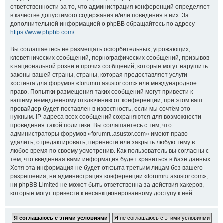
ответственности за то, что администрация конференций определяет
в качестве допустимого содержания и/или поведения в них. За
дополнительной информацией о phpBB обращайтесь по адресу
https://www.phpbb.com/
.
Вы соглашаетесь не размещать оскорбительных, угрожающих,
клеветнических сообщений, порнографических сообщений, призывов
к национальной розни и прочих сообщений, которые могут нарушить
законы вашей страны, страны, которая предоставляет услуги
хостинга для форумов «forumru.asustor.com» или международное
право. Попытки размещения таких сообщений могут привести к
вашему немедленному отключению от конференции, при этом ваш
провайдер будет поставлен в известность, если мы сочтём это
нужным. IP-адреса всех сообщений сохраняются для возможности
проведения такой политики. Вы соглашаетесь с тем, что
администраторы форумов «forumru.asustor.com» имеют право
удалить, отредактировать, перенести или закрыть любую тему в
любое время по своему усмотрению. Как пользователь вы согласны с
тем, что введённая вами информация будет храниться в базе данных.
Хотя эта информация не будет открыта третьим лицам без вашего
разрешения, ни администрация конференции «forumru.asustor.com»,
ни phpBB Limited не может быть ответственна за действия хакеров,
которые могут привести к несанкционированному доступу к ней.