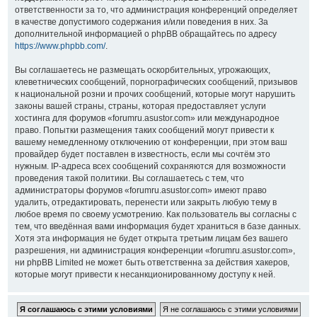
ответственности за то, что администрация конференций определяет
в качестве допустимого содержания и/или поведения в них. За
дополнительной информацией о phpBB обращайтесь по адресу
https://www.phpbb.com/
.
Вы соглашаетесь не размещать оскорбительных, угрожающих,
клеветнических сообщений, порнографических сообщений, призывов
к национальной розни и прочих сообщений, которые могут нарушить
законы вашей страны, страны, которая предоставляет услуги
хостинга для форумов «forumru.asustor.com» или международное
право. Попытки размещения таких сообщений могут привести к
вашему немедленному отключению от конференции, при этом ваш
провайдер будет поставлен в известность, если мы сочтём это
нужным. IP-адреса всех сообщений сохраняются для возможности
проведения такой политики. Вы соглашаетесь с тем, что
администраторы форумов «forumru.asustor.com» имеют право
удалить, отредактировать, перенести или закрыть любую тему в
любое время по своему усмотрению. Как пользователь вы согласны с
тем, что введённая вами информация будет храниться в базе данных.
Хотя эта информация не будет открыта третьим лицам без вашего
разрешения, ни администрация конференции «forumru.asustor.com»,
ни phpBB Limited не может быть ответственна за действия хакеров,
которые могут привести к несанкционированному доступу к ней.