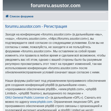
forumru.asustor.com
Список форумов
forumru.asustor.com - Регистрация
Заходя на конференцию «forumru.asustor.com» (в дальнейшем «мы»,
«наш», «forumru.asustor.com», «https://forumru.asustor.com»), вы
подтверждаете своё согласие со следующими условиями. Если вы не
согласны с ними, пожалуйста, не заходите и не пользуйтесь
форумами «forumru.asustor.com». Мы оставляем за собой право
изменять эти правила в любое время и сделаем всё возможное, чтобы
уведомить вас об этом, однако с вашей стороны было бы разумным
регулярно просматривать этот текст на предмет изменений, так как
использование конференции «forumru.asustor.com» после
обновления/исправления условий означает ваше согласие с ними.
Наши форумы работают под управлением программного обеспечения
для создания конференций phpBB (в дальнейшем «они»,
«программное обеспечение phpBB», «www.phpbb.com», «phpBB
Limited», «phpBB Teams»), выпущенного по лицензии «
GNU General Public License v2
» (в дальнейшем «GPL»). Скачать его
можно по адресу
www.phpbb.com
. Ограничения лицензии GPL для
программного обеспечения phpBB строго связаны с организацией и
поддержкой интернет-конференций, и phpBB Limited не несёт