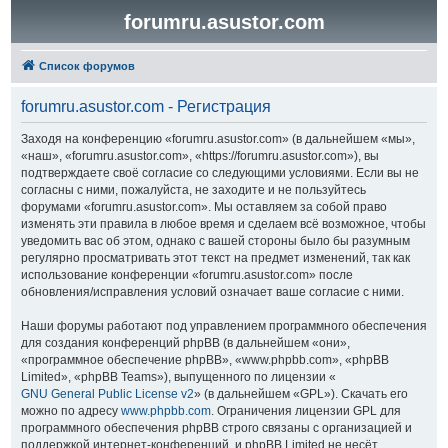
forumru.asustor.com
Список форумов
forumru.asustor.com - Регистрация
Заходя на конференцию «forumru.asustor.com» (в дальнейшем «мы»,
«наш», «forumru.asustor.com», «https://forumru.asustor.com»), вы
подтверждаете своё согласие со следующими условиями. Если вы не
согласны с ними, пожалуйста, не заходите и не пользуйтесь
форумами «forumru.asustor.com». Мы оставляем за собой право
изменять эти правила в любое время и сделаем всё возможное, чтобы
уведомить вас об этом, однако с вашей стороны было бы разумным
регулярно просматривать этот текст на предмет изменений, так как
использование конференции «forumru.asustor.com» после
обновления/исправления условий означает ваше согласие с ними.
Наши форумы работают под управлением программного обеспечения
для создания конференций phpBB (в дальнейшем «они»,
«программное обеспечение phpBB», «www.phpbb.com», «phpBB
Limited», «phpBB Teams»), выпущенного по лицензии «
GNU General Public License v2
» (в дальнейшем «GPL»). Скачать его
можно по адресу
www.phpbb.com
. Ограничения лицензии GPL для
программного обеспечения phpBB строго связаны с организацией и
поддержкой интернет-конференций, и phpBB Limited не несёт