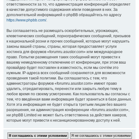
ответственности за то, что администрация конференций определяет
в качестве допустимого содержания и/или поведения в них. За
дополнительной информацией о phpBB обращайтесь по адресу
https://www.phpbb.com/
.
Вы соглашаетесь не размещать оскорбительных, угрожающих,
клеветнических сообщений, порнографических сообщений, призывов
к национальной розни и прочих сообщений, которые могут нарушить
законы вашей страны, страны, которая предоставляет услуги
хостинга для форумов «forumru.asustor.com» или международное
право. Попытки размещения таких сообщений могут привести к
вашему немедленному отключению от конференции, при этом ваш
провайдер будет поставлен в известность, если мы сочтём это
нужным. IP-адреса всех сообщений сохраняются для возможности
проведения такой политики. Вы соглашаетесь с тем, что
администраторы форумов «forumru.asustor.com» имеют право
удалить, отредактировать, перенести или закрыть любую тему в
любое время по своему усмотрению. Как пользователь вы согласны с
тем, что введённая вами информация будет храниться в базе данных.
Хотя эта информация не будет открыта третьим лицам без вашего
разрешения, ни администрация конференции «forumru.asustor.com»,
ни phpBB Limited не может быть ответственна за действия хакеров,
которые могут привести к несанкционированному доступу к ней.