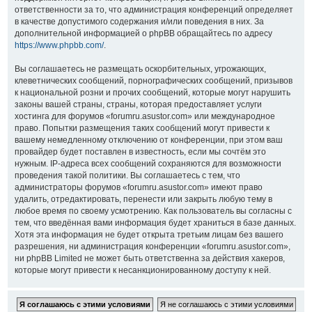
ответственности за то, что администрация конференций определяет
в качестве допустимого содержания и/или поведения в них. За
дополнительной информацией о phpBB обращайтесь по адресу
https://www.phpbb.com/
.
Вы соглашаетесь не размещать оскорбительных, угрожающих,
клеветнических сообщений, порнографических сообщений, призывов
к национальной розни и прочих сообщений, которые могут нарушить
законы вашей страны, страны, которая предоставляет услуги
хостинга для форумов «forumru.asustor.com» или международное
право. Попытки размещения таких сообщений могут привести к
вашему немедленному отключению от конференции, при этом ваш
провайдер будет поставлен в известность, если мы сочтём это
нужным. IP-адреса всех сообщений сохраняются для возможности
проведения такой политики. Вы соглашаетесь с тем, что
администраторы форумов «forumru.asustor.com» имеют право
удалить, отредактировать, перенести или закрыть любую тему в
любое время по своему усмотрению. Как пользователь вы согласны с
тем, что введённая вами информация будет храниться в базе данных.
Хотя эта информация не будет открыта третьим лицам без вашего
разрешения, ни администрация конференции «forumru.asustor.com»,
ни phpBB Limited не может быть ответственна за действия хакеров,
которые могут привести к несанкционированному доступу к ней.