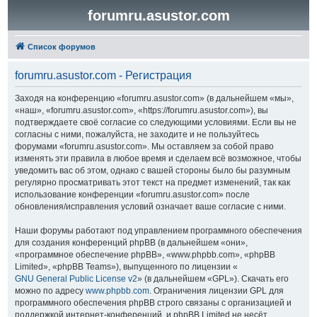
forumru.asustor.com
Список форумов
forumru.asustor.com - Регистрация
Заходя на конференцию «forumru.asustor.com» (в дальнейшем «мы»,
«наш», «forumru.asustor.com», «https://forumru.asustor.com»), вы
подтверждаете своё согласие со следующими условиями. Если вы не
согласны с ними, пожалуйста, не заходите и не пользуйтесь
форумами «forumru.asustor.com». Мы оставляем за собой право
изменять эти правила в любое время и сделаем всё возможное, чтобы
уведомить вас об этом, однако с вашей стороны было бы разумным
регулярно просматривать этот текст на предмет изменений, так как
использование конференции «forumru.asustor.com» после
обновления/исправления условий означает ваше согласие с ними.
Наши форумы работают под управлением программного обеспечения
для создания конференций phpBB (в дальнейшем «они»,
«программное обеспечение phpBB», «www.phpbb.com», «phpBB
Limited», «phpBB Teams»), выпущенного по лицензии «
GNU General Public License v2
» (в дальнейшем «GPL»). Скачать его
можно по адресу
www.phpbb.com
. Ограничения лицензии GPL для
программного обеспечения phpBB строго связаны с организацией и
поддержкой интернет-конференций, и phpBB Limited не несёт