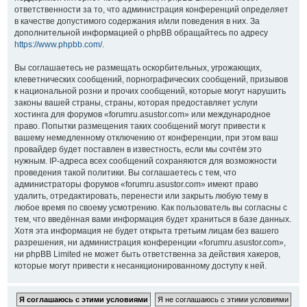
ответственности за то, что администрация конференций определяет
в качестве допустимого содержания и/или поведения в них. За
дополнительной информацией о phpBB обращайтесь по адресу
https://www.phpbb.com/
.
Вы соглашаетесь не размещать оскорбительных, угрожающих,
клеветнических сообщений, порнографических сообщений, призывов
к национальной розни и прочих сообщений, которые могут нарушить
законы вашей страны, страны, которая предоставляет услуги
хостинга для форумов «forumru.asustor.com» или международное
право. Попытки размещения таких сообщений могут привести к
вашему немедленному отключению от конференции, при этом ваш
провайдер будет поставлен в известность, если мы сочтём это
нужным. IP-адреса всех сообщений сохраняются для возможности
проведения такой политики. Вы соглашаетесь с тем, что
администраторы форумов «forumru.asustor.com» имеют право
удалить, отредактировать, перенести или закрыть любую тему в
любое время по своему усмотрению. Как пользователь вы согласны с
тем, что введённая вами информация будет храниться в базе данных.
Хотя эта информация не будет открыта третьим лицам без вашего
разрешения, ни администрация конференции «forumru.asustor.com»,
ни phpBB Limited не может быть ответственна за действия хакеров,
которые могут привести к несанкционированному доступу к ней.