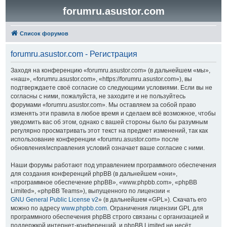
forumru.asustor.com
Список форумов
forumru.asustor.com - Регистрация
Заходя на конференцию «forumru.asustor.com» (в дальнейшем «мы»,
«наш», «forumru.asustor.com», «https://forumru.asustor.com»), вы
подтверждаете своё согласие со следующими условиями. Если вы не
согласны с ними, пожалуйста, не заходите и не пользуйтесь
форумами «forumru.asustor.com». Мы оставляем за собой право
изменять эти правила в любое время и сделаем всё возможное, чтобы
уведомить вас об этом, однако с вашей стороны было бы разумным
регулярно просматривать этот текст на предмет изменений, так как
использование конференции «forumru.asustor.com» после
обновления/исправления условий означает ваше согласие с ними.
Наши форумы работают под управлением программного обеспечения
для создания конференций phpBB (в дальнейшем «они»,
«программное обеспечение phpBB», «www.phpbb.com», «phpBB
Limited», «phpBB Teams»), выпущенного по лицензии «
GNU General Public License v2
» (в дальнейшем «GPL»). Скачать его
можно по адресу
www.phpbb.com
. Ограничения лицензии GPL для
программного обеспечения phpBB строго связаны с организацией и
поддержкой интернет-конференций, и phpBB Limited не несёт