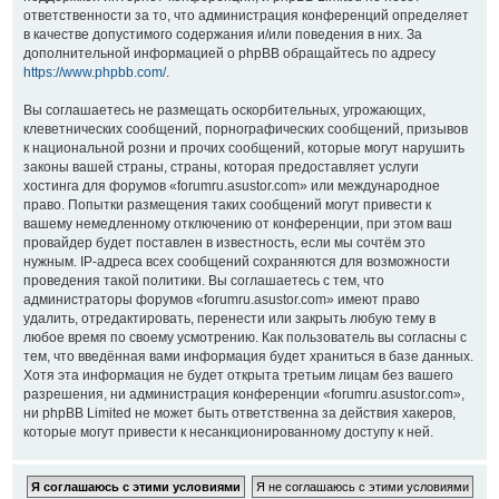
ответственности за то, что администрация конференций определяет
в качестве допустимого содержания и/или поведения в них. За
дополнительной информацией о phpBB обращайтесь по адресу
https://www.phpbb.com/
.
Вы соглашаетесь не размещать оскорбительных, угрожающих,
клеветнических сообщений, порнографических сообщений, призывов
к национальной розни и прочих сообщений, которые могут нарушить
законы вашей страны, страны, которая предоставляет услуги
хостинга для форумов «forumru.asustor.com» или международное
право. Попытки размещения таких сообщений могут привести к
вашему немедленному отключению от конференции, при этом ваш
провайдер будет поставлен в известность, если мы сочтём это
нужным. IP-адреса всех сообщений сохраняются для возможности
проведения такой политики. Вы соглашаетесь с тем, что
администраторы форумов «forumru.asustor.com» имеют право
удалить, отредактировать, перенести или закрыть любую тему в
любое время по своему усмотрению. Как пользователь вы согласны с
тем, что введённая вами информация будет храниться в базе данных.
Хотя эта информация не будет открыта третьим лицам без вашего
разрешения, ни администрация конференции «forumru.asustor.com»,
ни phpBB Limited не может быть ответственна за действия хакеров,
которые могут привести к несанкционированному доступу к ней.