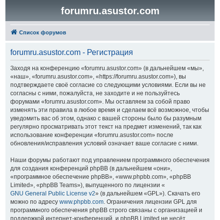
forumru.asustor.com
Список форумов
forumru.asustor.com - Регистрация
Заходя на конференцию «forumru.asustor.com» (в дальнейшем «мы»,
«наш», «forumru.asustor.com», «https://forumru.asustor.com»), вы
подтверждаете своё согласие со следующими условиями. Если вы не
согласны с ними, пожалуйста, не заходите и не пользуйтесь
форумами «forumru.asustor.com». Мы оставляем за собой право
изменять эти правила в любое время и сделаем всё возможное, чтобы
уведомить вас об этом, однако с вашей стороны было бы разумным
регулярно просматривать этот текст на предмет изменений, так как
использование конференции «forumru.asustor.com» после
обновления/исправления условий означает ваше согласие с ними.
Наши форумы работают под управлением программного обеспечения
для создания конференций phpBB (в дальнейшем «они»,
«программное обеспечение phpBB», «www.phpbb.com», «phpBB
Limited», «phpBB Teams»), выпущенного по лицензии «
GNU General Public License v2
» (в дальнейшем «GPL»). Скачать его
можно по адресу
www.phpbb.com
. Ограничения лицензии GPL для
программного обеспечения phpBB строго связаны с организацией и
поддержкой интернет-конференций, и phpBB Limited не несёт