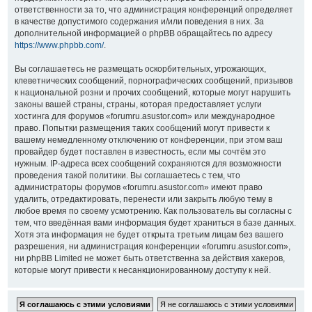
ответственности за то, что администрация конференций определяет
в качестве допустимого содержания и/или поведения в них. За
дополнительной информацией о phpBB обращайтесь по адресу
https://www.phpbb.com/
.
Вы соглашаетесь не размещать оскорбительных, угрожающих,
клеветнических сообщений, порнографических сообщений, призывов
к национальной розни и прочих сообщений, которые могут нарушить
законы вашей страны, страны, которая предоставляет услуги
хостинга для форумов «forumru.asustor.com» или международное
право. Попытки размещения таких сообщений могут привести к
вашему немедленному отключению от конференции, при этом ваш
провайдер будет поставлен в известность, если мы сочтём это
нужным. IP-адреса всех сообщений сохраняются для возможности
проведения такой политики. Вы соглашаетесь с тем, что
администраторы форумов «forumru.asustor.com» имеют право
удалить, отредактировать, перенести или закрыть любую тему в
любое время по своему усмотрению. Как пользователь вы согласны с
тем, что введённая вами информация будет храниться в базе данных.
Хотя эта информация не будет открыта третьим лицам без вашего
разрешения, ни администрация конференции «forumru.asustor.com»,
ни phpBB Limited не может быть ответственна за действия хакеров,
которые могут привести к несанкционированному доступу к ней.