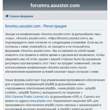
forumru.asustor.com
Список форумов
forumru.asustor.com - Регистрация
Заходя на конференцию «forumru.asustor.com» (в дальнейшем «мы»,
«наш», «forumru.asustor.com», «https://forumru.asustor.com»), вы
подтверждаете своё согласие со следующими условиями. Если вы не
согласны с ними, пожалуйста, не заходите и не пользуйтесь
форумами «forumru.asustor.com». Мы оставляем за собой право
изменять эти правила в любое время и сделаем всё возможное, чтобы
уведомить вас об этом, однако с вашей стороны было бы разумным
регулярно просматривать этот текст на предмет изменений, так как
использование конференции «forumru.asustor.com» после
обновления/исправления условий означает ваше согласие с ними.
Наши форумы работают под управлением программного обеспечения
для создания конференций phpBB (в дальнейшем «они»,
«программное обеспечение phpBB», «www.phpbb.com», «phpBB
Limited», «phpBB Teams»), выпущенного по лицензии «
GNU General Public License v2
» (в дальнейшем «GPL»). Скачать его
можно по адресу
www.phpbb.com
. Ограничения лицензии GPL для
программного обеспечения phpBB строго связаны с организацией и
поддержкой интернет-конференций, и phpBB Limited не несёт