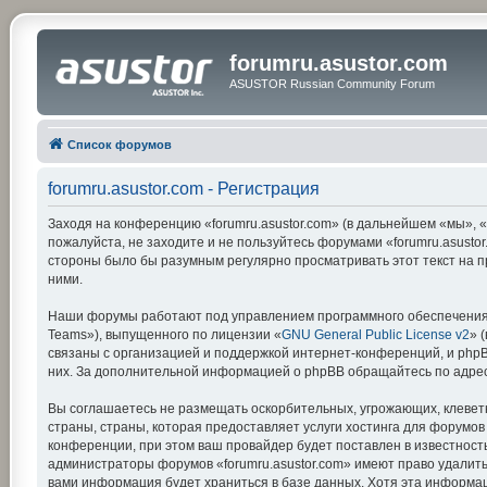
forumru.asustor.com
ASUSTOR Russian Community Forum
Список форумов
forumru.asustor.com - Регистрация
Заходя на конференцию «forumru.asustor.com» (в дальнейшем «мы», «на
пожалуйста, не заходите и не пользуйтесь форумами «forumru.asustor
стороны было бы разумным регулярно просматривать этот текст на п
ними.
Наши форумы работают под управлением программного обеспечения 
Teams»), выпущенного по лицензии «
GNU General Public License v2
» 
связаны с организацией и поддержкой интернет-конференций, и phpBB
них. За дополнительной информацией о phpBB обращайтесь по адре
Вы соглашаетесь не размещать оскорбительных, угрожающих, клевет
страны, страны, которая предоставляет услуги хостинга для форумо
конференции, при этом ваш провайдер будет поставлен в известность
администраторы форумов «forumru.asustor.com» имеют право удалить,
вами информация будет храниться в базе данных. Хотя эта информац