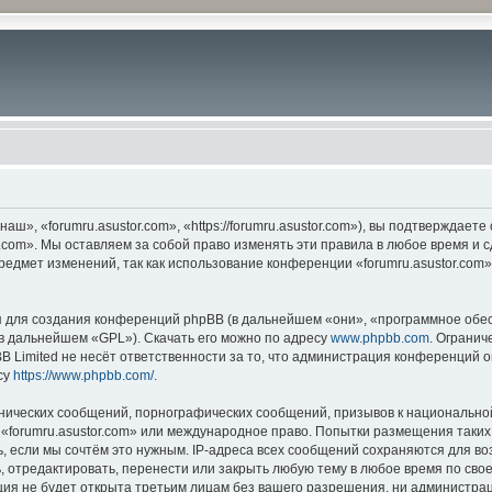
ш», «forumru.asustor.com», «https://forumru.asustor.com»), вы подтверждает
.com». Мы оставляем за собой право изменять эти правила в любое время и с
редмет изменений, так как использование конференции «forumru.asustor.com
для создания конференций phpBB (в дальнейшем «они», «программное обес
(в дальнейшем «GPL»). Скачать его можно по адресу
www.phpbb.com
. Огранич
 Limited не несёт ответственности за то, что администрация конференций о
су
https://www.phpbb.com/
.
нических сообщений, порнографических сообщений, призывов к национальной
в «forumru.asustor.com» или международное право. Попытки размещения таки
, если мы сочтём это нужным. IP-адреса всех сообщений сохраняются для во
 отредактировать, перенести или закрыть любую тему в любое время по свое
ия не будет открыта третьим лицам без вашего разрешения, ни администраци