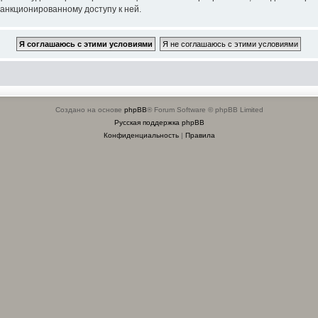
санкционированному доступу к ней.
Создано на основе
phpBB
® Forum Software © phpBB Limited
Русская поддержка phpBB
Конфиденциальность
|
Правила