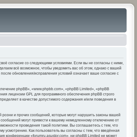
е своё согласие со следующими условиями. Если вы не согласны с ними,
делаем всё возможное, чтобы уведомить вас об этом, однако с вашей
» после обновления/исправления условий означает ваше согласие с
печение phpBB», «www.phpbb.com», «phpBB Limited», «phpBB
ения лицензии GPL для программного обеспечения phpBB строго
пределяет в качестве допустимого содержания и/или поведения в
 розни и прочих сообщений, которые могут нарушить законы вашей
х сообщений могут привести к вашему немедленному отключению от
зможности проведения такой политики. Вы соглашаетесь с тем, что
му усмотрению. Как пользователь вы согласны с тем, что введённая
я конференции «forumru.asustor.com», ни phpBB Limited не может