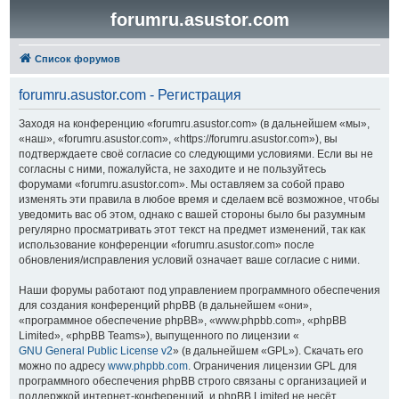
forumru.asustor.com
Список форумов
forumru.asustor.com - Регистрация
Заходя на конференцию «forumru.asustor.com» (в дальнейшем «мы»,
«наш», «forumru.asustor.com», «https://forumru.asustor.com»), вы
подтверждаете своё согласие со следующими условиями. Если вы не
согласны с ними, пожалуйста, не заходите и не пользуйтесь
форумами «forumru.asustor.com». Мы оставляем за собой право
изменять эти правила в любое время и сделаем всё возможное, чтобы
уведомить вас об этом, однако с вашей стороны было бы разумным
регулярно просматривать этот текст на предмет изменений, так как
использование конференции «forumru.asustor.com» после
обновления/исправления условий означает ваше согласие с ними.
Наши форумы работают под управлением программного обеспечения
для создания конференций phpBB (в дальнейшем «они»,
«программное обеспечение phpBB», «www.phpbb.com», «phpBB
Limited», «phpBB Teams»), выпущенного по лицензии «
GNU General Public License v2
» (в дальнейшем «GPL»). Скачать его
можно по адресу
www.phpbb.com
. Ограничения лицензии GPL для
программного обеспечения phpBB строго связаны с организацией и
поддержкой интернет-конференций, и phpBB Limited не несёт