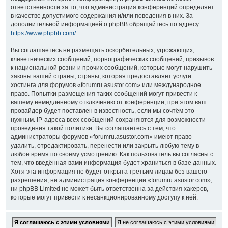
ответственности за то, что администрация конференций определяет
в качестве допустимого содержания и/или поведения в них. За
дополнительной информацией о phpBB обращайтесь по адресу
https://www.phpbb.com/
.
Вы соглашаетесь не размещать оскорбительных, угрожающих,
клеветнических сообщений, порнографических сообщений, призывов
к национальной розни и прочих сообщений, которые могут нарушить
законы вашей страны, страны, которая предоставляет услуги
хостинга для форумов «forumru.asustor.com» или международное
право. Попытки размещения таких сообщений могут привести к
вашему немедленному отключению от конференции, при этом ваш
провайдер будет поставлен в известность, если мы сочтём это
нужным. IP-адреса всех сообщений сохраняются для возможности
проведения такой политики. Вы соглашаетесь с тем, что
администраторы форумов «forumru.asustor.com» имеют право
удалить, отредактировать, перенести или закрыть любую тему в
любое время по своему усмотрению. Как пользователь вы согласны с
тем, что введённая вами информация будет храниться в базе данных.
Хотя эта информация не будет открыта третьим лицам без вашего
разрешения, ни администрация конференции «forumru.asustor.com»,
ни phpBB Limited не может быть ответственна за действия хакеров,
которые могут привести к несанкционированному доступу к ней.