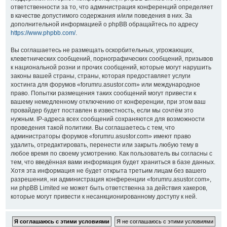
ответственности за то, что администрация конференций определяет
в качестве допустимого содержания и/или поведения в них. За
дополнительной информацией о phpBB обращайтесь по адресу
https://www.phpbb.com/
.
Вы соглашаетесь не размещать оскорбительных, угрожающих,
клеветнических сообщений, порнографических сообщений, призывов
к национальной розни и прочих сообщений, которые могут нарушить
законы вашей страны, страны, которая предоставляет услуги
хостинга для форумов «forumru.asustor.com» или международное
право. Попытки размещения таких сообщений могут привести к
вашему немедленному отключению от конференции, при этом ваш
провайдер будет поставлен в известность, если мы сочтём это
нужным. IP-адреса всех сообщений сохраняются для возможности
проведения такой политики. Вы соглашаетесь с тем, что
администраторы форумов «forumru.asustor.com» имеют право
удалить, отредактировать, перенести или закрыть любую тему в
любое время по своему усмотрению. Как пользователь вы согласны с
тем, что введённая вами информация будет храниться в базе данных.
Хотя эта информация не будет открыта третьим лицам без вашего
разрешения, ни администрация конференции «forumru.asustor.com»,
ни phpBB Limited не может быть ответственна за действия хакеров,
которые могут привести к несанкционированному доступу к ней.