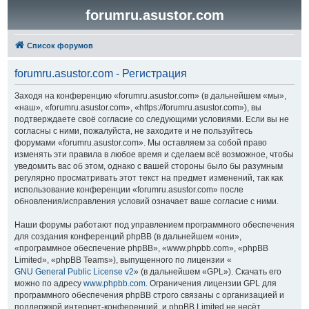
forumru.asustor.com
Список форумов
forumru.asustor.com - Регистрация
Заходя на конференцию «forumru.asustor.com» (в дальнейшем «мы»,
«наш», «forumru.asustor.com», «https://forumru.asustor.com»), вы
подтверждаете своё согласие со следующими условиями. Если вы не
согласны с ними, пожалуйста, не заходите и не пользуйтесь
форумами «forumru.asustor.com». Мы оставляем за собой право
изменять эти правила в любое время и сделаем всё возможное, чтобы
уведомить вас об этом, однако с вашей стороны было бы разумным
регулярно просматривать этот текст на предмет изменений, так как
использование конференции «forumru.asustor.com» после
обновления/исправления условий означает ваше согласие с ними.
Наши форумы работают под управлением программного обеспечения
для создания конференций phpBB (в дальнейшем «они»,
«программное обеспечение phpBB», «www.phpbb.com», «phpBB
Limited», «phpBB Teams»), выпущенного по лицензии «
GNU General Public License v2
» (в дальнейшем «GPL»). Скачать его
можно по адресу
www.phpbb.com
. Ограничения лицензии GPL для
программного обеспечения phpBB строго связаны с организацией и
поддержкой интернет-конференций, и phpBB Limited не несёт