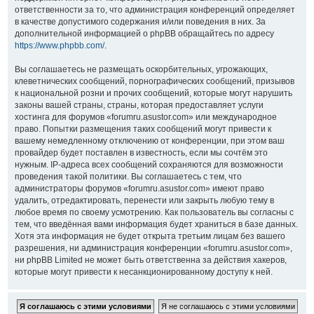
ответственности за то, что администрация конференций определяет
в качестве допустимого содержания и/или поведения в них. За
дополнительной информацией о phpBB обращайтесь по адресу
https://www.phpbb.com/
.
Вы соглашаетесь не размещать оскорбительных, угрожающих,
клеветнических сообщений, порнографических сообщений, призывов
к национальной розни и прочих сообщений, которые могут нарушить
законы вашей страны, страны, которая предоставляет услуги
хостинга для форумов «forumru.asustor.com» или международное
право. Попытки размещения таких сообщений могут привести к
вашему немедленному отключению от конференции, при этом ваш
провайдер будет поставлен в известность, если мы сочтём это
нужным. IP-адреса всех сообщений сохраняются для возможности
проведения такой политики. Вы соглашаетесь с тем, что
администраторы форумов «forumru.asustor.com» имеют право
удалить, отредактировать, перенести или закрыть любую тему в
любое время по своему усмотрению. Как пользователь вы согласны с
тем, что введённая вами информация будет храниться в базе данных.
Хотя эта информация не будет открыта третьим лицам без вашего
разрешения, ни администрация конференции «forumru.asustor.com»,
ни phpBB Limited не может быть ответственна за действия хакеров,
которые могут привести к несанкционированному доступу к ней.