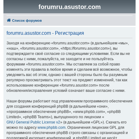
forumru.asustor.com
Список форумов
forumru.asustor.com - Регистрация
Заходя на конференцию «forumru.asustor.com» (в дальнейшем «мы»,
«наш», «forumru.asustor.com», «https://forumru.asustor.com»), вы
подтверждаете своё согласие со следующими условиями. Если вы не
согласны с ними, пожалуйста, не заходите и не пользуйтесь
форумами «forumru.asustor.com». Мы оставляем за собой право
изменять эти правила в любое время и сделаем всё возможное, чтобы
уведомить вас об этом, однако с вашей стороны было бы разумным
регулярно просматривать этот текст на предмет изменений, так как
использование конференции «forumru.asustor.com» после
обновления/исправления условий означает ваше согласие с ними.
Наши форумы работают под управлением программного обеспечения
для создания конференций phpBB (в дальнейшем «они»,
«программное обеспечение phpBB», «www.phpbb.com», «phpBB
Limited», «phpBB Teams»), выпущенного по лицензии «
GNU General Public License v2
» (в дальнейшем «GPL»). Скачать его
можно по адресу
www.phpbb.com
. Ограничения лицензии GPL для
программного обеспечения phpBB строго связаны с организацией и
поддержкой интернет-конференций, и phpBB Limited не несёт