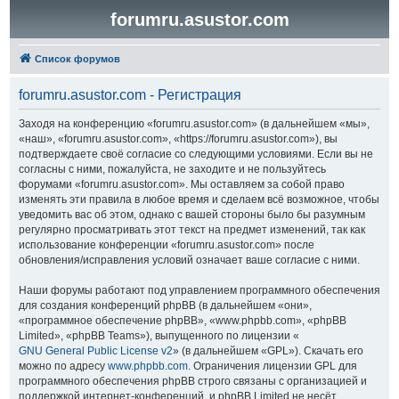
forumru.asustor.com
Список форумов
forumru.asustor.com - Регистрация
Заходя на конференцию «forumru.asustor.com» (в дальнейшем «мы»,
«наш», «forumru.asustor.com», «https://forumru.asustor.com»), вы
подтверждаете своё согласие со следующими условиями. Если вы не
согласны с ними, пожалуйста, не заходите и не пользуйтесь
форумами «forumru.asustor.com». Мы оставляем за собой право
изменять эти правила в любое время и сделаем всё возможное, чтобы
уведомить вас об этом, однако с вашей стороны было бы разумным
регулярно просматривать этот текст на предмет изменений, так как
использование конференции «forumru.asustor.com» после
обновления/исправления условий означает ваше согласие с ними.
Наши форумы работают под управлением программного обеспечения
для создания конференций phpBB (в дальнейшем «они»,
«программное обеспечение phpBB», «www.phpbb.com», «phpBB
Limited», «phpBB Teams»), выпущенного по лицензии «
GNU General Public License v2
» (в дальнейшем «GPL»). Скачать его
можно по адресу
www.phpbb.com
. Ограничения лицензии GPL для
программного обеспечения phpBB строго связаны с организацией и
поддержкой интернет-конференций, и phpBB Limited не несёт