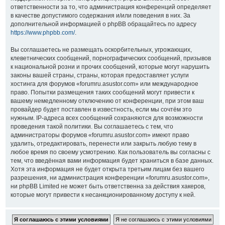
ответственности за то, что администрация конференций определяет
в качестве допустимого содержания и/или поведения в них. За
дополнительной информацией о phpBB обращайтесь по адресу
https://www.phpbb.com/
.
Вы соглашаетесь не размещать оскорбительных, угрожающих,
клеветнических сообщений, порнографических сообщений, призывов
к национальной розни и прочих сообщений, которые могут нарушить
законы вашей страны, страны, которая предоставляет услуги
хостинга для форумов «forumru.asustor.com» или международное
право. Попытки размещения таких сообщений могут привести к
вашему немедленному отключению от конференции, при этом ваш
провайдер будет поставлен в известность, если мы сочтём это
нужным. IP-адреса всех сообщений сохраняются для возможности
проведения такой политики. Вы соглашаетесь с тем, что
администраторы форумов «forumru.asustor.com» имеют право
удалить, отредактировать, перенести или закрыть любую тему в
любое время по своему усмотрению. Как пользователь вы согласны с
тем, что введённая вами информация будет храниться в базе данных.
Хотя эта информация не будет открыта третьим лицам без вашего
разрешения, ни администрация конференции «forumru.asustor.com»,
ни phpBB Limited не может быть ответственна за действия хакеров,
которые могут привести к несанкционированному доступу к ней.