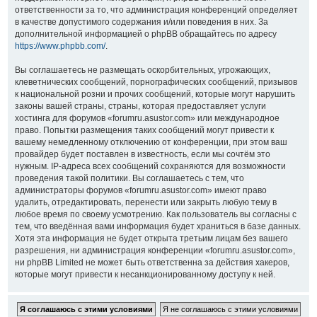
ответственности за то, что администрация конференций определяет
в качестве допустимого содержания и/или поведения в них. За
дополнительной информацией о phpBB обращайтесь по адресу
https://www.phpbb.com/
.
Вы соглашаетесь не размещать оскорбительных, угрожающих,
клеветнических сообщений, порнографических сообщений, призывов
к национальной розни и прочих сообщений, которые могут нарушить
законы вашей страны, страны, которая предоставляет услуги
хостинга для форумов «forumru.asustor.com» или международное
право. Попытки размещения таких сообщений могут привести к
вашему немедленному отключению от конференции, при этом ваш
провайдер будет поставлен в известность, если мы сочтём это
нужным. IP-адреса всех сообщений сохраняются для возможности
проведения такой политики. Вы соглашаетесь с тем, что
администраторы форумов «forumru.asustor.com» имеют право
удалить, отредактировать, перенести или закрыть любую тему в
любое время по своему усмотрению. Как пользователь вы согласны с
тем, что введённая вами информация будет храниться в базе данных.
Хотя эта информация не будет открыта третьим лицам без вашего
разрешения, ни администрация конференции «forumru.asustor.com»,
ни phpBB Limited не может быть ответственна за действия хакеров,
которые могут привести к несанкционированному доступу к ней.