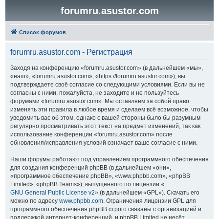
forumru.asustor.com
Список форумов
forumru.asustor.com - Регистрация
Заходя на конференцию «forumru.asustor.com» (в дальнейшем «мы»,
«наш», «forumru.asustor.com», «https://forumru.asustor.com»), вы
подтверждаете своё согласие со следующими условиями. Если вы не
согласны с ними, пожалуйста, не заходите и не пользуйтесь
форумами «forumru.asustor.com». Мы оставляем за собой право
изменять эти правила в любое время и сделаем всё возможное, чтобы
уведомить вас об этом, однако с вашей стороны было бы разумным
регулярно просматривать этот текст на предмет изменений, так как
использование конференции «forumru.asustor.com» после
обновления/исправления условий означает ваше согласие с ними.
Наши форумы работают под управлением программного обеспечения
для создания конференций phpBB (в дальнейшем «они»,
«программное обеспечение phpBB», «www.phpbb.com», «phpBB
Limited», «phpBB Teams»), выпущенного по лицензии «
GNU General Public License v2
» (в дальнейшем «GPL»). Скачать его
можно по адресу
www.phpbb.com
. Ограничения лицензии GPL для
программного обеспечения phpBB строго связаны с организацией и
поддержкой интернет-конференций, и phpBB Limited не несёт