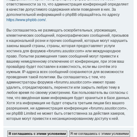
ответственности за то, что администрация конференций определяет
в качестве допустимого содержания и/или поведения в них. За
дополнительной информацией о phpBB обращайтесь по адресу
https://www.phpbb.com/
.
Вы соглашаетесь не размещать оскорбительных, угрожающих,
клеветнических сообщений, порнографических сообщений, призывов
к национальной розни и прочих сообщений, которые могут нарушить
законы вашей страны, страны, которая предоставляет услуги
хостинга для форумов «forumru.asustor.com» или международное
право. Попытки размещения таких сообщений могут привести к
вашему немедленному отключению от конференции, при этом ваш
провайдер будет поставлен в известность, если мы сочтём это
нужным. IP-адреса всех сообщений сохраняются для возможности
проведения такой политики. Вы соглашаетесь с тем, что
администраторы форумов «forumru.asustor.com» имеют право
удалить, отредактировать, перенести или закрыть любую тему в
любое время по своему усмотрению. Как пользователь вы согласны с
тем, что введённая вами информация будет храниться в базе данных.
Хотя эта информация не будет открыта третьим лицам без вашего
разрешения, ни администрация конференции «forumru.asustor.com»,
ни phpBB Limited не может быть ответственна за действия хакеров,
которые могут привести к несанкционированному доступу к ней.