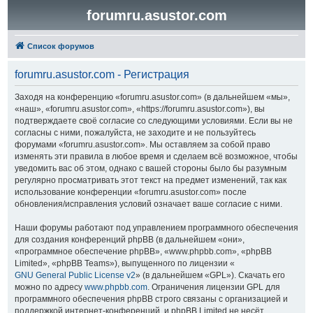
forumru.asustor.com
Список форумов
forumru.asustor.com - Регистрация
Заходя на конференцию «forumru.asustor.com» (в дальнейшем «мы»,
«наш», «forumru.asustor.com», «https://forumru.asustor.com»), вы
подтверждаете своё согласие со следующими условиями. Если вы не
согласны с ними, пожалуйста, не заходите и не пользуйтесь
форумами «forumru.asustor.com». Мы оставляем за собой право
изменять эти правила в любое время и сделаем всё возможное, чтобы
уведомить вас об этом, однако с вашей стороны было бы разумным
регулярно просматривать этот текст на предмет изменений, так как
использование конференции «forumru.asustor.com» после
обновления/исправления условий означает ваше согласие с ними.
Наши форумы работают под управлением программного обеспечения
для создания конференций phpBB (в дальнейшем «они»,
«программное обеспечение phpBB», «www.phpbb.com», «phpBB
Limited», «phpBB Teams»), выпущенного по лицензии «
GNU General Public License v2
» (в дальнейшем «GPL»). Скачать его
можно по адресу
www.phpbb.com
. Ограничения лицензии GPL для
программного обеспечения phpBB строго связаны с организацией и
поддержкой интернет-конференций, и phpBB Limited не несёт