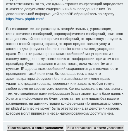
ответственности за то, что администрация конференций определяет
в качестве допустимого содержания и/или поведения в них. За
дополнительной информацией о phpBB обращайтесь по адресу
https://www.phpbb.com/
.
Вы соглашаетесь не размещать оскорбительных, угрожающих,
клеветнических сообщений, порнографических сообщений, призывов
к национальной розни и прочих сообщений, которые могут нарушить
законы вашей страны, страны, которая предоставляет услуги
хостинга для форумов «forumru.asustor.com» или международное
право. Попытки размещения таких сообщений могут привести к
вашему немедленному отключению от конференции, при этом ваш
провайдер будет поставлен в известность, если мы сочтём это
нужным. IP-адреса всех сообщений сохраняются для возможности
проведения такой политики. Вы соглашаетесь с тем, что
администраторы форумов «forumru.asustor.com» имеют право
удалить, отредактировать, перенести или закрыть любую тему в
любое время по своему усмотрению. Как пользователь вы согласны с
тем, что введённая вами информация будет храниться в базе данных.
Хотя эта информация не будет открыта третьим лицам без вашего
разрешения, ни администрация конференции «forumru.asustor.com»,
ни phpBB Limited не может быть ответственна за действия хакеров,
которые могут привести к несанкционированному доступу к ней.