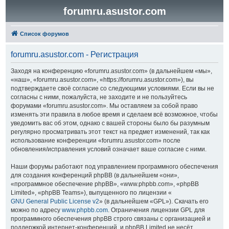
forumru.asustor.com
Список форумов
forumru.asustor.com - Регистрация
Заходя на конференцию «forumru.asustor.com» (в дальнейшем «мы»,
«наш», «forumru.asustor.com», «https://forumru.asustor.com»), вы
подтверждаете своё согласие со следующими условиями. Если вы не
согласны с ними, пожалуйста, не заходите и не пользуйтесь
форумами «forumru.asustor.com». Мы оставляем за собой право
изменять эти правила в любое время и сделаем всё возможное, чтобы
уведомить вас об этом, однако с вашей стороны было бы разумным
регулярно просматривать этот текст на предмет изменений, так как
использование конференции «forumru.asustor.com» после
обновления/исправления условий означает ваше согласие с ними.
Наши форумы работают под управлением программного обеспечения
для создания конференций phpBB (в дальнейшем «они»,
«программное обеспечение phpBB», «www.phpbb.com», «phpBB
Limited», «phpBB Teams»), выпущенного по лицензии «
GNU General Public License v2
» (в дальнейшем «GPL»). Скачать его
можно по адресу
www.phpbb.com
. Ограничения лицензии GPL для
программного обеспечения phpBB строго связаны с организацией и
поддержкой интернет-конференций, и phpBB Limited не несёт