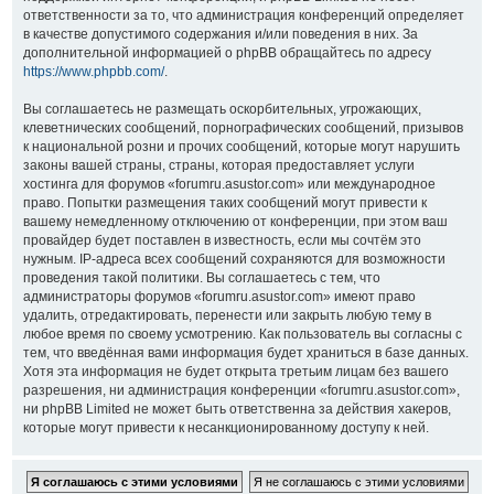
ответственности за то, что администрация конференций определяет
в качестве допустимого содержания и/или поведения в них. За
дополнительной информацией о phpBB обращайтесь по адресу
https://www.phpbb.com/
.
Вы соглашаетесь не размещать оскорбительных, угрожающих,
клеветнических сообщений, порнографических сообщений, призывов
к национальной розни и прочих сообщений, которые могут нарушить
законы вашей страны, страны, которая предоставляет услуги
хостинга для форумов «forumru.asustor.com» или международное
право. Попытки размещения таких сообщений могут привести к
вашему немедленному отключению от конференции, при этом ваш
провайдер будет поставлен в известность, если мы сочтём это
нужным. IP-адреса всех сообщений сохраняются для возможности
проведения такой политики. Вы соглашаетесь с тем, что
администраторы форумов «forumru.asustor.com» имеют право
удалить, отредактировать, перенести или закрыть любую тему в
любое время по своему усмотрению. Как пользователь вы согласны с
тем, что введённая вами информация будет храниться в базе данных.
Хотя эта информация не будет открыта третьим лицам без вашего
разрешения, ни администрация конференции «forumru.asustor.com»,
ни phpBB Limited не может быть ответственна за действия хакеров,
которые могут привести к несанкционированному доступу к ней.