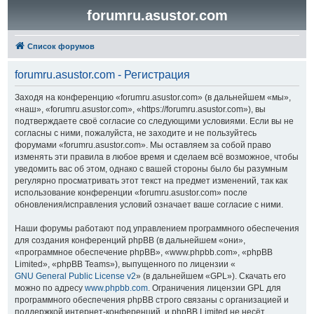
forumru.asustor.com
Список форумов
forumru.asustor.com - Регистрация
Заходя на конференцию «forumru.asustor.com» (в дальнейшем «мы»,
«наш», «forumru.asustor.com», «https://forumru.asustor.com»), вы
подтверждаете своё согласие со следующими условиями. Если вы не
согласны с ними, пожалуйста, не заходите и не пользуйтесь
форумами «forumru.asustor.com». Мы оставляем за собой право
изменять эти правила в любое время и сделаем всё возможное, чтобы
уведомить вас об этом, однако с вашей стороны было бы разумным
регулярно просматривать этот текст на предмет изменений, так как
использование конференции «forumru.asustor.com» после
обновления/исправления условий означает ваше согласие с ними.
Наши форумы работают под управлением программного обеспечения
для создания конференций phpBB (в дальнейшем «они»,
«программное обеспечение phpBB», «www.phpbb.com», «phpBB
Limited», «phpBB Teams»), выпущенного по лицензии «
GNU General Public License v2
» (в дальнейшем «GPL»). Скачать его
можно по адресу
www.phpbb.com
. Ограничения лицензии GPL для
программного обеспечения phpBB строго связаны с организацией и
поддержкой интернет-конференций, и phpBB Limited не несёт