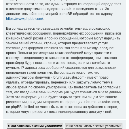
ответственности за то, что администрация конференций определяет
в качестве допустимого содержания и/или поведения в них. За
дополнительной информацией о phpBB обращайтесь по адресу
https://www.phpbb.com/
.
Вы соглашаетесь не размещать оскорбительных, угрожающих,
клеветнических сообщений, порнографических сообщений, призывов
к национальной розни и прочих сообщений, которые могут нарушить
законы вашей страны, страны, которая предоставляет услуги
хостинга для форумов «forumru.asustor.com» или международное
право. Попытки размещения таких сообщений могут привести к
вашему немедленному отключению от конференции, при этом ваш
провайдер будет поставлен в известность, если мы сочтём это
нужным. IP-адреса всех сообщений сохраняются для возможности
проведения такой политики. Вы соглашаетесь с тем, что
администраторы форумов «forumru.asustor.com» имеют право
удалить, отредактировать, перенести или закрыть любую тему в
любое время по своему усмотрению. Как пользователь вы согласны с
тем, что введённая вами информация будет храниться в базе данных.
Хотя эта информация не будет открыта третьим лицам без вашего
разрешения, ни администрация конференции «forumru.asustor.com»,
ни phpBB Limited не может быть ответственна за действия хакеров,
которые могут привести к несанкционированному доступу к ней.