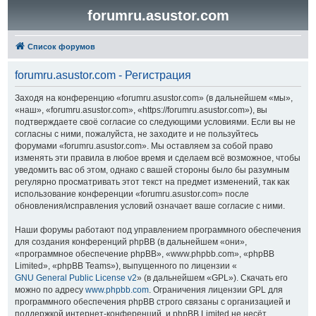
forumru.asustor.com
Список форумов
forumru.asustor.com - Регистрация
Заходя на конференцию «forumru.asustor.com» (в дальнейшем «мы»,
«наш», «forumru.asustor.com», «https://forumru.asustor.com»), вы
подтверждаете своё согласие со следующими условиями. Если вы не
согласны с ними, пожалуйста, не заходите и не пользуйтесь
форумами «forumru.asustor.com». Мы оставляем за собой право
изменять эти правила в любое время и сделаем всё возможное, чтобы
уведомить вас об этом, однако с вашей стороны было бы разумным
регулярно просматривать этот текст на предмет изменений, так как
использование конференции «forumru.asustor.com» после
обновления/исправления условий означает ваше согласие с ними.
Наши форумы работают под управлением программного обеспечения
для создания конференций phpBB (в дальнейшем «они»,
«программное обеспечение phpBB», «www.phpbb.com», «phpBB
Limited», «phpBB Teams»), выпущенного по лицензии «
GNU General Public License v2
» (в дальнейшем «GPL»). Скачать его
можно по адресу
www.phpbb.com
. Ограничения лицензии GPL для
программного обеспечения phpBB строго связаны с организацией и
поддержкой интернет-конференций, и phpBB Limited не несёт