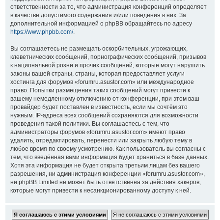
ответственности за то, что администрация конференций определяет
в качестве допустимого содержания и/или поведения в них. За
дополнительной информацией о phpBB обращайтесь по адресу
https://www.phpbb.com/
.
Вы соглашаетесь не размещать оскорбительных, угрожающих,
клеветнических сообщений, порнографических сообщений, призывов
к национальной розни и прочих сообщений, которые могут нарушить
законы вашей страны, страны, которая предоставляет услуги
хостинга для форумов «forumru.asustor.com» или международное
право. Попытки размещения таких сообщений могут привести к
вашему немедленному отключению от конференции, при этом ваш
провайдер будет поставлен в известность, если мы сочтём это
нужным. IP-адреса всех сообщений сохраняются для возможности
проведения такой политики. Вы соглашаетесь с тем, что
администраторы форумов «forumru.asustor.com» имеют право
удалить, отредактировать, перенести или закрыть любую тему в
любое время по своему усмотрению. Как пользователь вы согласны с
тем, что введённая вами информация будет храниться в базе данных.
Хотя эта информация не будет открыта третьим лицам без вашего
разрешения, ни администрация конференции «forumru.asustor.com»,
ни phpBB Limited не может быть ответственна за действия хакеров,
которые могут привести к несанкционированному доступу к ней.