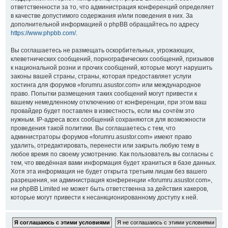
ответственности за то, что администрация конференций определяет
в качестве допустимого содержания и/или поведения в них. За
дополнительной информацией о phpBB обращайтесь по адресу
https://www.phpbb.com/
.
Вы соглашаетесь не размещать оскорбительных, угрожающих,
клеветнических сообщений, порнографических сообщений, призывов
к национальной розни и прочих сообщений, которые могут нарушить
законы вашей страны, страны, которая предоставляет услуги
хостинга для форумов «forumru.asustor.com» или международное
право. Попытки размещения таких сообщений могут привести к
вашему немедленному отключению от конференции, при этом ваш
провайдер будет поставлен в известность, если мы сочтём это
нужным. IP-адреса всех сообщений сохраняются для возможности
проведения такой политики. Вы соглашаетесь с тем, что
администраторы форумов «forumru.asustor.com» имеют право
удалить, отредактировать, перенести или закрыть любую тему в
любое время по своему усмотрению. Как пользователь вы согласны с
тем, что введённая вами информация будет храниться в базе данных.
Хотя эта информация не будет открыта третьим лицам без вашего
разрешения, ни администрация конференции «forumru.asustor.com»,
ни phpBB Limited не может быть ответственна за действия хакеров,
которые могут привести к несанкционированному доступу к ней.