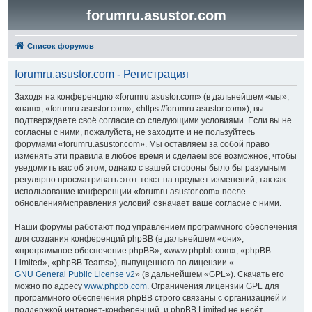
forumru.asustor.com
Список форумов
forumru.asustor.com - Регистрация
Заходя на конференцию «forumru.asustor.com» (в дальнейшем «мы»,
«наш», «forumru.asustor.com», «https://forumru.asustor.com»), вы
подтверждаете своё согласие со следующими условиями. Если вы не
согласны с ними, пожалуйста, не заходите и не пользуйтесь
форумами «forumru.asustor.com». Мы оставляем за собой право
изменять эти правила в любое время и сделаем всё возможное, чтобы
уведомить вас об этом, однако с вашей стороны было бы разумным
регулярно просматривать этот текст на предмет изменений, так как
использование конференции «forumru.asustor.com» после
обновления/исправления условий означает ваше согласие с ними.
Наши форумы работают под управлением программного обеспечения
для создания конференций phpBB (в дальнейшем «они»,
«программное обеспечение phpBB», «www.phpbb.com», «phpBB
Limited», «phpBB Teams»), выпущенного по лицензии «
GNU General Public License v2
» (в дальнейшем «GPL»). Скачать его
можно по адресу
www.phpbb.com
. Ограничения лицензии GPL для
программного обеспечения phpBB строго связаны с организацией и
поддержкой интернет-конференций, и phpBB Limited не несёт