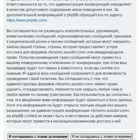
ответственности за то, что администрация конференций определяет
в качестве допустимого содержания и/или поведения в них. За
дополнительной информацией о phpBB обращайтесь по адресу
https://www.phpbb.com/
.
Вы соглашаетесь не размещать оскорбительных, угрожающих,
клеветнических сообщений, порнографических сообщений, призывов
к национальной розни и прочих сообщений, которые могут нарушить
законы вашей страны, страны, которая предоставляет услуги
хостинга для форумов «forumru.asustor.com» или международное
право. Попытки размещения таких сообщений могут привести к
вашему немедленному отключению от конференции, при этом ваш
провайдер будет поставлен в известность, если мы сочтём это
нужным. IP-адреса всех сообщений сохраняются для возможности
проведения такой политики. Вы соглашаетесь с тем, что
администраторы форумов «forumru.asustor.com» имеют право
удалить, отредактировать, перенести или закрыть любую тему в
любое время по своему усмотрению. Как пользователь вы согласны с
тем, что введённая вами информация будет храниться в базе данных.
Хотя эта информация не будет открыта третьим лицам без вашего
разрешения, ни администрация конференции «forumru.asustor.com»,
ни phpBB Limited не может быть ответственна за действия хакеров,
которые могут привести к несанкционированному доступу к ней.