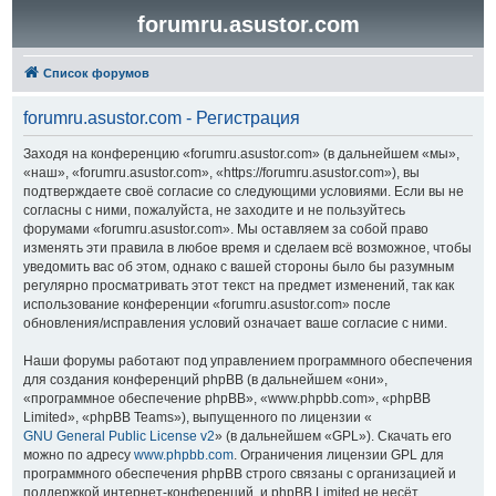
forumru.asustor.com
Список форумов
forumru.asustor.com - Регистрация
Заходя на конференцию «forumru.asustor.com» (в дальнейшем «мы»,
«наш», «forumru.asustor.com», «https://forumru.asustor.com»), вы
подтверждаете своё согласие со следующими условиями. Если вы не
согласны с ними, пожалуйста, не заходите и не пользуйтесь
форумами «forumru.asustor.com». Мы оставляем за собой право
изменять эти правила в любое время и сделаем всё возможное, чтобы
уведомить вас об этом, однако с вашей стороны было бы разумным
регулярно просматривать этот текст на предмет изменений, так как
использование конференции «forumru.asustor.com» после
обновления/исправления условий означает ваше согласие с ними.
Наши форумы работают под управлением программного обеспечения
для создания конференций phpBB (в дальнейшем «они»,
«программное обеспечение phpBB», «www.phpbb.com», «phpBB
Limited», «phpBB Teams»), выпущенного по лицензии «
GNU General Public License v2
» (в дальнейшем «GPL»). Скачать его
можно по адресу
www.phpbb.com
. Ограничения лицензии GPL для
программного обеспечения phpBB строго связаны с организацией и
поддержкой интернет-конференций, и phpBB Limited не несёт