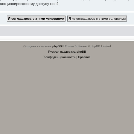
санкционированному доступу к ней.
Создано на основе
phpBB
® Forum Software © phpBB Limited
Русская поддержка phpBB
Конфиденциальность
|
Правила