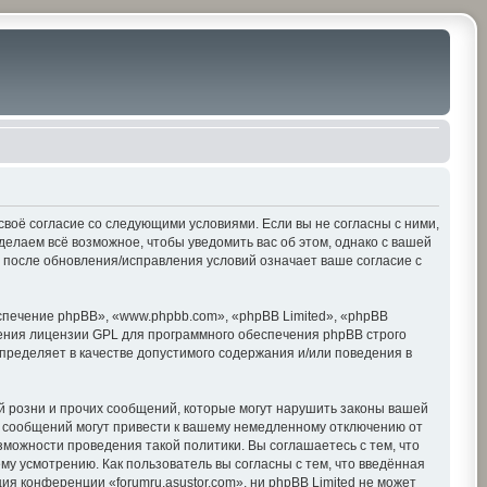
е своё согласие со следующими условиями. Если вы не согласны с ними,
делаем всё возможное, чтобы уведомить вас об этом, однако с вашей
» после обновления/исправления условий означает ваше согласие с
печение phpBB», «www.phpbb.com», «phpBB Limited», «phpBB
ения лицензии GPL для программного обеспечения phpBB строго
пределяет в качестве допустимого содержания и/или поведения в
 розни и прочих сообщений, которые могут нарушить законы вашей
х сообщений могут привести к вашему немедленному отключению от
зможности проведения такой политики. Вы соглашаетесь с тем, что
му усмотрению. Как пользователь вы согласны с тем, что введённая
я конференции «forumru.asustor.com», ни phpBB Limited не может