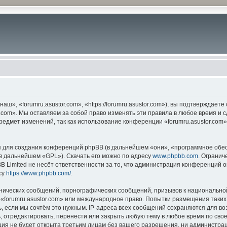
ш», «forumru.asustor.com», «https://forumru.asustor.com»), вы подтверждает
.com». Мы оставляем за собой право изменять эти правила в любое время и с
редмет изменений, так как использование конференции «forumru.asustor.com
для создания конференций phpBB (в дальнейшем «они», «программное обес
(в дальнейшем «GPL»). Скачать его можно по адресу
www.phpbb.com
. Огранич
 Limited не несёт ответственности за то, что администрация конференций о
су
https://www.phpbb.com/
.
нических сообщений, порнографических сообщений, призывов к национальной
в «forumru.asustor.com» или международное право. Попытки размещения таки
, если мы сочтём это нужным. IP-адреса всех сообщений сохраняются для во
 отредактировать, перенести или закрыть любую тему в любое время по свое
ия не будет открыта третьим лицам без вашего разрешения, ни администраци