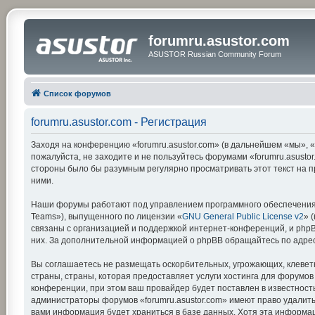
forumru.asustor.com
ASUSTOR Russian Community Forum
Список форумов
forumru.asustor.com - Регистрация
Заходя на конференцию «forumru.asustor.com» (в дальнейшем «мы», «на
пожалуйста, не заходите и не пользуйтесь форумами «forumru.asustor
стороны было бы разумным регулярно просматривать этот текст на п
ними.
Наши форумы работают под управлением программного обеспечения 
Teams»), выпущенного по лицензии «
GNU General Public License v2
» 
связаны с организацией и поддержкой интернет-конференций, и phpBB
них. За дополнительной информацией о phpBB обращайтесь по адре
Вы соглашаетесь не размещать оскорбительных, угрожающих, клевет
страны, страны, которая предоставляет услуги хостинга для форумо
конференции, при этом ваш провайдер будет поставлен в известность
администраторы форумов «forumru.asustor.com» имеют право удалить,
вами информация будет храниться в базе данных. Хотя эта информац