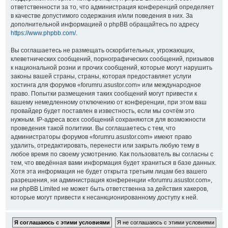
ответственности за то, что администрация конференций определяет
в качестве допустимого содержания и/или поведения в них. За
дополнительной информацией о phpBB обращайтесь по адресу
https://www.phpbb.com/
.
Вы соглашаетесь не размещать оскорбительных, угрожающих,
клеветнических сообщений, порнографических сообщений, призывов
к национальной розни и прочих сообщений, которые могут нарушить
законы вашей страны, страны, которая предоставляет услуги
хостинга для форумов «forumru.asustor.com» или международное
право. Попытки размещения таких сообщений могут привести к
вашему немедленному отключению от конференции, при этом ваш
провайдер будет поставлен в известность, если мы сочтём это
нужным. IP-адреса всех сообщений сохраняются для возможности
проведения такой политики. Вы соглашаетесь с тем, что
администраторы форумов «forumru.asustor.com» имеют право
удалить, отредактировать, перенести или закрыть любую тему в
любое время по своему усмотрению. Как пользователь вы согласны с
тем, что введённая вами информация будет храниться в базе данных.
Хотя эта информация не будет открыта третьим лицам без вашего
разрешения, ни администрация конференции «forumru.asustor.com»,
ни phpBB Limited не может быть ответственна за действия хакеров,
которые могут привести к несанкционированному доступу к ней.