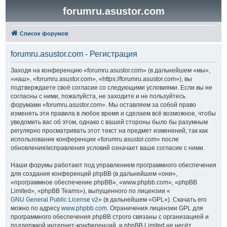
forumru.asustor.com
Список форумов
forumru.asustor.com - Регистрация
Заходя на конференцию «forumru.asustor.com» (в дальнейшем «мы»,
«наш», «forumru.asustor.com», «https://forumru.asustor.com»), вы
подтверждаете своё согласие со следующими условиями. Если вы не
согласны с ними, пожалуйста, не заходите и не пользуйтесь
форумами «forumru.asustor.com». Мы оставляем за собой право
изменять эти правила в любое время и сделаем всё возможное, чтобы
уведомить вас об этом, однако с вашей стороны было бы разумным
регулярно просматривать этот текст на предмет изменений, так как
использование конференции «forumru.asustor.com» после
обновления/исправления условий означает ваше согласие с ними.
Наши форумы работают под управлением программного обеспечения
для создания конференций phpBB (в дальнейшем «они»,
«программное обеспечение phpBB», «www.phpbb.com», «phpBB
Limited», «phpBB Teams»), выпущенного по лицензии «
GNU General Public License v2
» (в дальнейшем «GPL»). Скачать его
можно по адресу
www.phpbb.com
. Ограничения лицензии GPL для
программного обеспечения phpBB строго связаны с организацией и
поддержкой интернет-конференций, и phpBB Limited не несёт