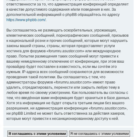
ответственности за то, что администрация конференций определяет
в качестве допустимого содержания и/или поведения в них. За
дополнительной информацией о phpBB обращайтесь по адресу
https://www.phpbb.com/
.
Вы соглашаетесь не размещать оскорбительных, угрожающих,
клеветнических сообщений, порнографических сообщений, призывов
к национальной розни и прочих сообщений, которые могут нарушить
законы вашей страны, страны, которая предоставляет услуги
хостинга для форумов «forumru.asustor.com» или международное
право. Попытки размещения таких сообщений могут привести к
вашему немедленному отключению от конференции, при этом ваш
провайдер будет поставлен в известность, если мы сочтём это
нужным. IP-адреса всех сообщений сохраняются для возможности
проведения такой политики. Вы соглашаетесь с тем, что
администраторы форумов «forumru.asustor.com» имеют право
удалить, отредактировать, перенести или закрыть любую тему в
любое время по своему усмотрению. Как пользователь вы согласны с
тем, что введённая вами информация будет храниться в базе данных.
Хотя эта информация не будет открыта третьим лицам без вашего
разрешения, ни администрация конференции «forumru.asustor.com»,
ни phpBB Limited не может быть ответственна за действия хакеров,
которые могут привести к несанкционированному доступу к ней.