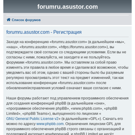
forumru.asustor.com
Список форумов
forumru.asustor.com - Регистрация
Заходя на конференцию «forumru.asustor.com» (в дальнейшем «мы»,
«наш», «forumru.asustor.com», «https://forumru.asustor.com»), вы
подтверждаете своё согласие со следующими условиями. Если вы не
согласны с ними, пожалуйста, не заходите и не пользуйтесь
форумами «forumru.asustor.com». Мы оставляем за собой право
изменять эти правила в любое время и сделаем всё возможное, чтобы
уведомить вас об этом, однако с вашей стороны было бы разумным
регулярно просматривать этот текст на предмет изменений, так как
использование конференции «forumru.asustor.com» после
обновления/исправления условий означает ваше согласие с ними.
Наши форумы работают под управлением программного обеспечения
для создания конференций phpBB (в дальнейшем «они»,
«программное обеспечение phpBB», «www.phpbb.com», «phpBB
Limited», «phpBB Teams»), выпущенного по лицензии «
GNU General Public License v2
» (в дальнейшем «GPL»). Скачать его
можно по адресу
www.phpbb.com
. Ограничения лицензии GPL для
программного обеспечения phpBB строго связаны с организацией и
поддержкой интернет-конференций, и phpBB Limited не несёт