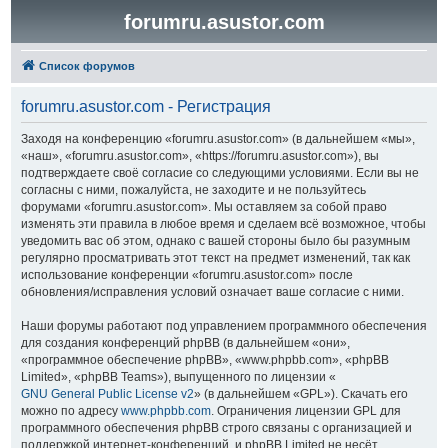
forumru.asustor.com
Список форумов
forumru.asustor.com - Регистрация
Заходя на конференцию «forumru.asustor.com» (в дальнейшем «мы»,
«наш», «forumru.asustor.com», «https://forumru.asustor.com»), вы
подтверждаете своё согласие со следующими условиями. Если вы не
согласны с ними, пожалуйста, не заходите и не пользуйтесь
форумами «forumru.asustor.com». Мы оставляем за собой право
изменять эти правила в любое время и сделаем всё возможное, чтобы
уведомить вас об этом, однако с вашей стороны было бы разумным
регулярно просматривать этот текст на предмет изменений, так как
использование конференции «forumru.asustor.com» после
обновления/исправления условий означает ваше согласие с ними.
Наши форумы работают под управлением программного обеспечения
для создания конференций phpBB (в дальнейшем «они»,
«программное обеспечение phpBB», «www.phpbb.com», «phpBB
Limited», «phpBB Teams»), выпущенного по лицензии «
GNU General Public License v2
» (в дальнейшем «GPL»). Скачать его
можно по адресу
www.phpbb.com
. Ограничения лицензии GPL для
программного обеспечения phpBB строго связаны с организацией и
поддержкой интернет-конференций, и phpBB Limited не несёт