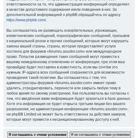
ответственности за то, что администрация конференций определяет
в качестве допустимого содержания и/или поведения в них. За
дополнительной информацией о phpBB обращайтесь по адресу
https://www.phpbb.com/
.
Вы соглашаетесь не размещать оскорбительных, угрожающих,
клеветнических сообщений, порнографических сообщений, призывов
к национальной розни и прочих сообщений, которые могут нарушить
законы вашей страны, страны, которая предоставляет услуги
хостинга для форумов «forumru.asustor.com» или международное
право. Попытки размещения таких сообщений могут привести к
вашему немедленному отключению от конференции, при этом ваш
провайдер будет поставлен в известность, если мы сочтём это
нужным. IP-адреса всех сообщений сохраняются для возможности
проведения такой политики. Вы соглашаетесь с тем, что
администраторы форумов «forumru.asustor.com» имеют право
удалить, отредактировать, перенести или закрыть любую тему в
любое время по своему усмотрению. Как пользователь вы согласны с
тем, что введённая вами информация будет храниться в базе данных.
Хотя эта информация не будет открыта третьим лицам без вашего
разрешения, ни администрация конференции «forumru.asustor.com»,
ни phpBB Limited не может быть ответственна за действия хакеров,
которые могут привести к несанкционированному доступу к ней.